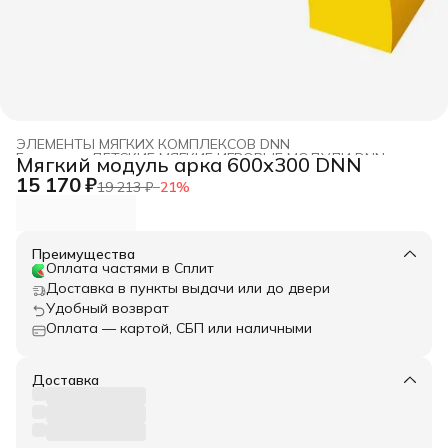
ЭЛЕМЕНТЫ МЯГКИХ КОМПЛЕКСОВ DNN
Главная
›
ДЕТСКИЕ МЯГКИЕ ИГРОВЫЕ МОДУЛИ DNN
›
Мягкий модуль арка 600х300 DNN
15 170 ₽
19 213 ₽
−
21
%
Преимущества
Оплата частями в Сплит
Доставка в пункты выдачи или до двери
Удобный возврат
Оплата — картой, СБП или наличными
Доставка