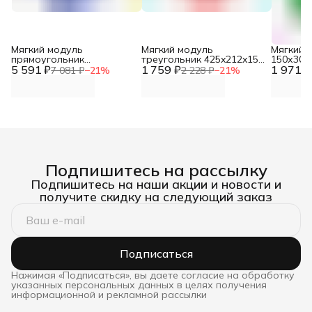
Мягкий модуль
Мягкий модуль
Мягкий 
прямоугольник
треугольник 425x212x150
150х300
5 591 ₽
900х300х150 DNN
1 759 ₽
DNN
1 971 ₽
7 081 ₽
−
21
%
2 228 ₽
−
21
%
Подпишитесь на рассылку
Подпишитесь на наши акции и новости и
получите скидку на следующий заказ
Подписаться
Нажимая «Подписаться», вы даете согласие на обработку
указанных персональных данных в целях получения
информационной и рекламной рассылки