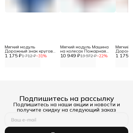
Мягкий модуль
Мягкий модуль Машина
Мягкий 
Дорожный знак круговое
на колесах Пожарная
Дорожн
1 175 ₽
движение DNN
10 949 ₽
DNN
1 175 ₽
движени
1 712 ₽
−
31
%
13 972 ₽
−
22
%
DNN
Подпишитесь на рассылку
Подпишитесь на наши акции и новости и
получите скидку на следующий заказ