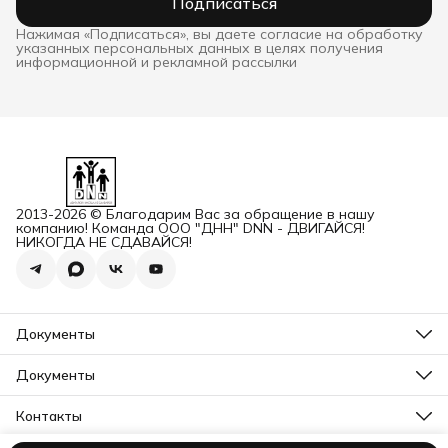
Подписаться
Нажимая «Подписаться», вы даете согласие на обработку
указанных персональных данных в целях получения
информационной и рекламной рассылки
2013-2026 © Благодарим Вас за обращение в нашу
компанию! Команда ООО "ДНН" DNN - ДВИГАЙСЯ!
НИКОГДА НЕ СДАВАЙСЯ!
Документы
ОГРН
Карточка ООО ДННСПОРТ
Документы
Сертификат соответствия
Прайс ДНН 12-2025
ИНН+КПП
Свидетельство на товарный знак
Контакты
Карточка ООО ДНН
Прайс для Дилеров 12-2025
Карточка ИП САМЕНКОВ
Адрес
Отказное письмо DNN