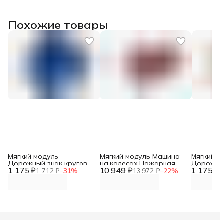
Похожие товары
Мягкий модуль
Мягкий модуль Машина
Мягкий 
Дорожный знак круговое
на колесах Пожарная
Дорожн
1 175 ₽
движение DNN
10 949 ₽
DNN
1 175 ₽
движени
1 712 ₽
−
31
%
13 972 ₽
−
22
%
DNN