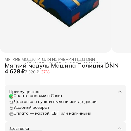
МЯГКИЕ МОДУЛИ ДЛЯ ИЗУЧЕНИЯ ПДД DNN
Главная
›
ДЕТСКИЕ МЯГКИЕ ИГРОВЫЕ МОДУЛИ DNN
›
Мягкий модуль Машина Полиция DNN
4 628 ₽
7 320 ₽
−
37
%
Преимущества
Оплата частями в Сплит
Доставка в пункты выдачи или до двери
Удобный возврат
Оплата — картой, СБП или наличными
Доставка