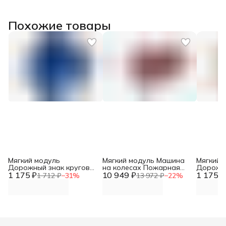
Похожие товары
Мягкий модуль
Мягкий модуль Машина
Мягкий 
Дорожный знак круговое
на колесах Пожарная
Дорожн
1 175 ₽
движение DNN
10 949 ₽
DNN
1 175 ₽
движени
1 712 ₽
−
31
%
13 972 ₽
−
22
%
DNN