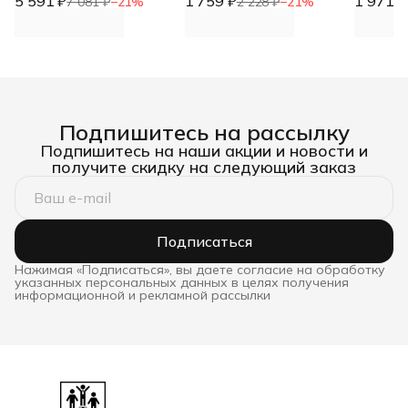
5 591 ₽
900х300х150 DNN
1 759 ₽
DNN
1 971 ₽
7 081 ₽
−
21
%
2 228 ₽
−
21
%
Подпишитесь на рассылку
Подпишитесь на наши акции и новости и
получите скидку на следующий заказ
Подписаться
Нажимая «Подписаться», вы даете согласие на обработку
указанных персональных данных в целях получения
информационной и рекламной рассылки