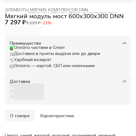
ЭЛЕМЕНТЫ МЯГКИХ КОМПЛЕКСОВ DNN
Главная
›
ДЕТСКИЕ МЯГКИЕ ИГРОВЫЕ МОДУЛИ DNN
›
Мягкий модуль мост 600x300x300 DNN
7 297 ₽
9 239 ₽
−
21
%
Преимущества
Оплата частями в Сплит
Доставка в пункты выдачи или до двери
Удобный возврат
Оплата — картой, СБП или наличными
Доставка
О товаре
Характеристики
Цвета: синий, жёлтый, красный, оранжевый, зеленый.