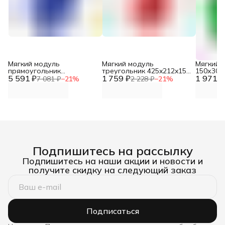
Мягкий модуль
Мягкий модуль
Мягкий 
прямоугольник
треугольник 425x212x150
150х300
5 591 ₽
900х300х150 DNN
1 759 ₽
DNN
1 971 ₽
7 081 ₽
−
21
%
2 228 ₽
−
21
%
Подпишитесь на рассылку
Подпишитесь на наши акции и новости и
получите скидку на следующий заказ
Подписаться