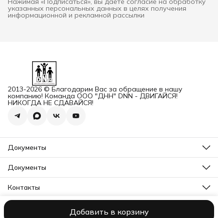
Нажимая «Подписаться», вы даете согласие на обработку
указанных персональных данных в целях получения
информационной и рекламной рассылки
2013-2026 © Благодарим Вас за обращение в нашу
компанию! Команда ООО "ДНН" DNN - ДВИГАЙСЯ!
НИКОГДА НЕ СДАВАЙСЯ!
Документы
ОГРН
Карточка ООО ДННСПОРТ
Документы
Сертификат соответствия
Прайс ДНН 12-2025
ИНН+КПП
Свидетельство на товарный знак
Контакты
Карточка ООО ДНН
Прайс для Дилеров 12-2025
Карточка ИП САМЕНКОВ
Адрес
Отказное письмо DNN
г. Заволжье, пр-кт Дзержинского, Д. 1А, помещ. П2
Заявление на возврат товара физ лицо
Добавить в корзину
ООО "ДНН"
Контакты
Политика конфиденциальности
Пользова
Бесплатный звонок
Заявление на возврат товара юр лицо