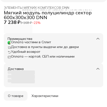
ЭЛЕМЕНТЫ МЯГКИХ КОМПЛЕКСОВ DNN
Главная
›
ДЕТСКИЕ МЯГКИЕ ИГРОВЫЕ МОДУЛИ DNN
›
Мягкий модуль полуцилиндр сектор
600x300x300 DNN
7 238 ₽
9 168 ₽
−
21
%
Преимущества
Оплата частями в Сплит
Доставка в пункты выдачи или до двери
Удобный возврат
Оплата — картой, СБП или наличными
Доставка
О товаре
Характеристики