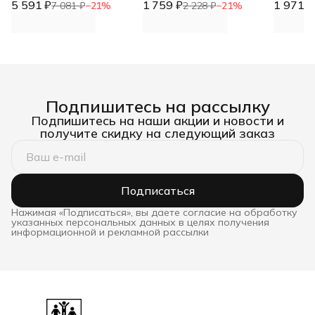
5 591 ₽
900х300х150 DNN
1 759 ₽
DNN
1 971 ₽
7 081 ₽
−
21
%
2 228 ₽
−
21
%
Подпишитесь на рассылку
Подпишитесь на наши акции и новости и
получите скидку на следующий заказ
Подписаться
Нажимая «Подписаться», вы даете согласие на обработку
указанных персональных данных в целях получения
информационной и рекламной рассылки