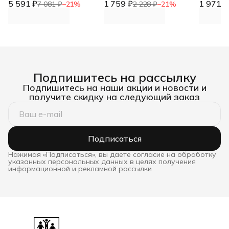
5 591 ₽
900х300х150 DNN
1 759 ₽
DNN
1 971 ₽
7 081 ₽
−
21
%
2 228 ₽
−
21
%
Подпишитесь на рассылку
Подпишитесь на наши акции и новости и
получите скидку на следующий заказ
Подписаться
Нажимая «Подписаться», вы даете согласие на обработку
указанных персональных данных в целях получения
информационной и рекламной рассылки