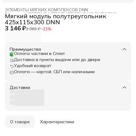
ЭЛЕМЕНТЫ МЯГКИХ КОМПЛЕКСОВ DNN
Главная
›
ДЕТСКИЕ МЯГКИЕ ИГРОВЫЕ МОДУЛИ DNN
›
Мягкий модуль полутреугольник
425x115x300 DNN
3 146 ₽
3 983 ₽
−
21
%
Преимущества
Оплата частями в Сплит
Доставка в пункты выдачи или до двери
Удобный возврат
Оплата — картой, СБП или наличными
Доставка
О товаре
Характеристики