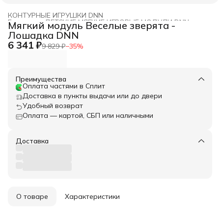
КОНТУРНЫЕ ИГРУШКИ DNN
Главная
›
ДЕТСКИЕ МЯГКИЕ ИГРОВЫЕ МОДУЛИ DNN
›
Мягкий модуль Веселые зверята -
Лошадка DNN
6 341 ₽
9 829 ₽
−
35
%
Преимущества
Оплата частями в Сплит
Доставка в пункты выдачи или до двери
Удобный возврат
Оплата — картой, СБП или наличными
Доставка
О товаре
Характеристики