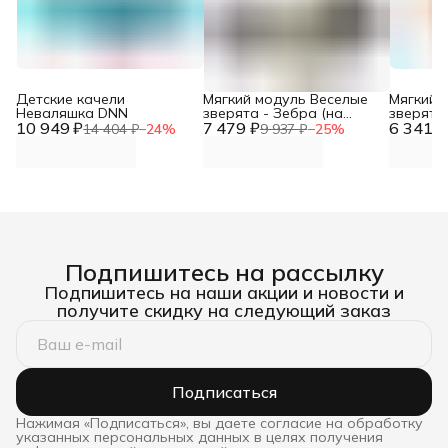
Детские качели
Мягкий модуль Веселые
Мягкий 
Неваляшка DNN
зверята - Зебра (на
зверята
10 949 ₽
7 479 ₽
колесах) DNN
6 341 ₽
оранже
14 404 ₽
−
24
%
9 937 ₽
−
25
%
Подпишитесь на рассылку
Подпишитесь на наши акции и новости и
получите скидку на следующий заказ
Подписаться
Нажимая «Подписаться», вы даете согласие на обработку
указанных персональных данных в целях получения