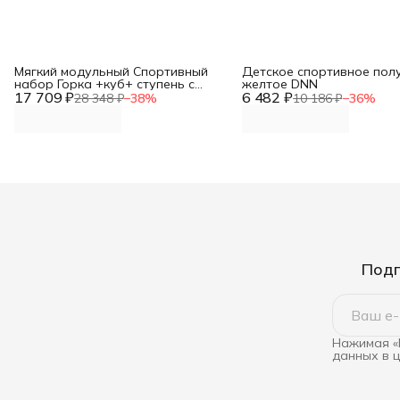
Мягкий модульный Спортивный
Детское спортивное пол
набор Горка +куб+ ступень с
желтое DNN
17 709 ₽
элементами дидактики DNN
6 482 ₽
28 348 ₽
−
38
%
10 186 ₽
−
36
%
Подп
Нажимая «
данных в 