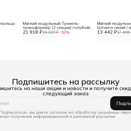
укольцо
Мягкий модульный Туннель-
Мягкий модульн
трансформер (2 секции) голубой/
Штанга синий /
21 918 ₽
сиреневый DNN
13 442 ₽
26 020 ₽
−
16
%
17 408 
Подпишитесь на рассылку
ишитесь на наши акции и новости и получите скид
следующий заказ
Подпи
Подписаться», вы даете согласие на обработку указанных пер
целях получения информационной и рекламной рассылки