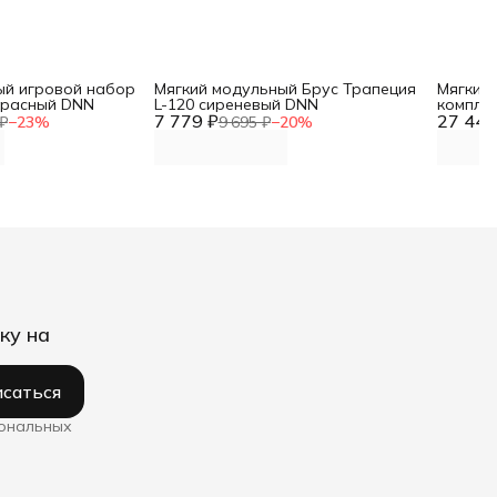
ый игровой набор
Мягкий модульный Брус Трапеция
Мягкий
 красный DNN
L-120 сиреневый DNN
компле
7 779 ₽
27 443
₽
−
23
%
9 695 ₽
−
20
%
ку на
саться
сональных