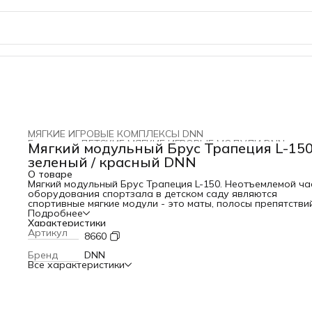
МЯГКИЕ ИГРОВЫЕ КОМПЛЕКСЫ DNN
Главная
›
ДЕТСКИЕ МЯГКИЕ ИГРОВЫЕ МОДУЛИ DNN
›
Мягкий модульный Брус Трапеция L-15
зеленый / красный DNN
О товаре
Мягкий модульный Брус Трапеция L-150. Неотъемлемой ч
оборудования спортзала в детском саду являются
спортивные мягкие модули - это маты, полосы препятствий
арки, туннели, вестибулярные тренажеры и многое другое
Подробнее
организации физкультурных занятий и игр в детском саду
Характеристики
Такой инвентарь незаменим для развития детей: оказыва
Артикул
8660
положительное влияние на физическое и эмоциональное
самочувствие детей, в занятиях задействованы различны
Бренд
DNN
системы детского организма. И, главное при работе с дет
Все характеристики
безопасность - никаких синяков, ссадин и ушибов! Размер
L150xB40xH20 Материал: тент, поролон. Упаковка: п/этиле
мкр., Страна производитель: Россия