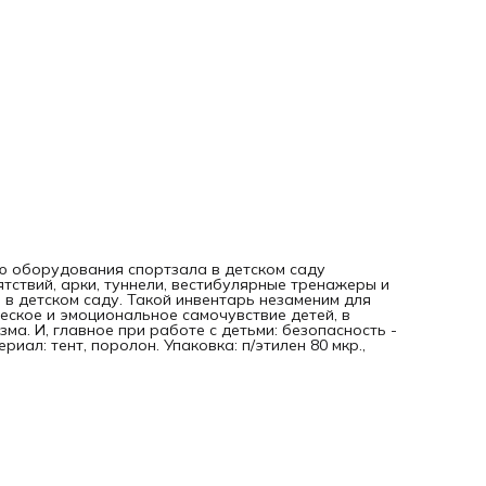
ю оборудования спортзала в детском саду
ятствий, арки, туннели, вестибулярные тренажеры и
 в детском саду. Такой инвентарь незаменим для
еское и эмоциональное самочувствие детей, в
ма. И, главное при работе с детьми: безопасность -
иал: тент, поролон. Упаковка: п/этилен 80 мкр.,