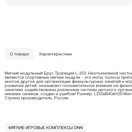
О товаре
Характеристики
Мягкий модульный Брус Трапеция L-150. Неотъемлемой часть
являются спортивные мягкие модули - это маты, полосы преп
многое другое для организации физкультурных занятий и игр
развития детей: оказывают положительное влияние на физич
занятиях задействованы различные системы детского организ
никаких синяков, ссадин и ушибов! Размер: L150xB40xH20 Матер
Страна производитель: Россия
МЯГКИЕ ИГРОВЫЕ КОМПЛЕКСЫ DNN