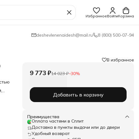
Избранное
Войти
Корзина
deshevlenenaidesh@mail.ru
8 (800) 500-07-94
В избранное
0
9 773 ₽
14 023 ₽
−
30
%
астью
,
Добавить в корзину
 для
.
ют
е
ьми:
Преимущества
:
Оплата частями в Сплит
н 80
Доставка в пункты выдачи или до двери
Удобный возврат