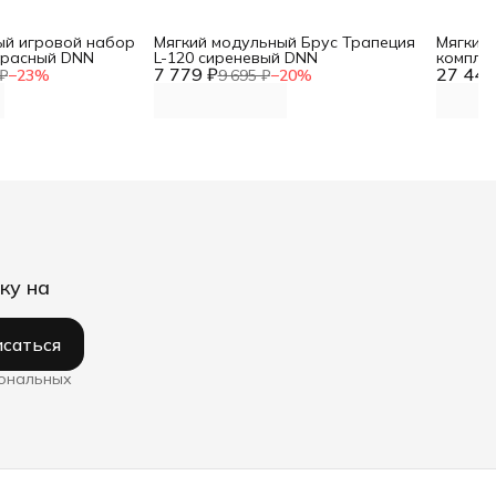
ый игровой набор
Мягкий модульный Брус Трапеция
Мягкий
 красный DNN
L-120 сиреневый DNN
компле
7 779 ₽
27 443
₽
−
23
%
9 695 ₽
−
20
%
ку на
саться
сональных