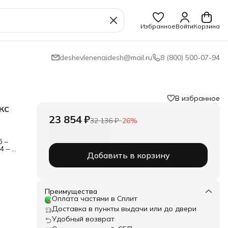
Избранное
Войти
Корзина
deshevlenenaidesh@mail.ru
8 (800) 500-07-94
В избранное
кс
23 854 ₽
32 136 ₽
−
26
%
б –
4 – 1
Добавить в корзину
– 1
Преимущества
Оплата частями в Сплит
Доставка в пункты выдачи или до двери
Удобный возврат