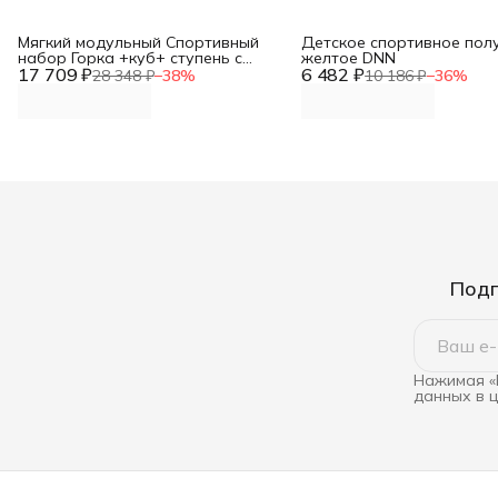
Мягкий модульный Спортивный
Детское спортивное пол
набор Горка +куб+ ступень с
желтое DNN
17 709 ₽
элементами дидактики DNN
6 482 ₽
28 348 ₽
−
38
%
10 186 ₽
−
36
%
Подп
Нажимая «
данных в 