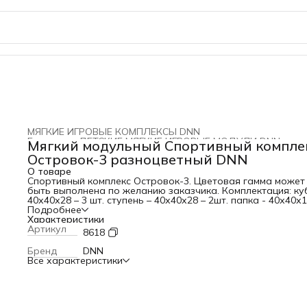
МЯГКИЕ ИГРОВЫЕ КОМПЛЕКСЫ DNN
Главная
›
ДЕТСКИЕ МЯГКИЕ ИГРОВЫЕ МОДУЛИ DNN
›
Мягкий модульный Спортивный компле
Островок-3 разноцветный DNN
О товаре
Спортивный комплекс Островок-3. Цветовая гамма может
быть выполнена по желанию заказчика. Комплектация: ку
40х40х28 – 3 шт. ступень – 40х40х28 – 2шт. папка - 40х40х1
шт. мат угловой – 80х80х14 - 1шт. треугольник – 40х40х14 
Подробнее
шт. Материал: тент, поролон. Упаковка: п/этилен 80 мкр.,
Характеристики
Страна производитель: Россия
Артикул
8618
Бренд
DNN
Все характеристики