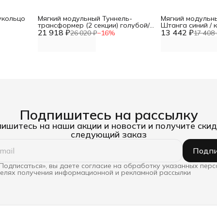
укольцо
Мягкий модульный Туннель-
Мягкий модульн
трансформер (2 секции) голубой/
Штанга синий /
21 918 ₽
сиреневый DNN
13 442 ₽
26 020 ₽
−
16
%
17 408 
Подпишитесь на рассылку
ишитесь на наши акции и новости и получите скид
следующий заказ
Подпи
Подписаться», вы даете согласие на обработку указанных пер
целях получения информационной и рекламной рассылки