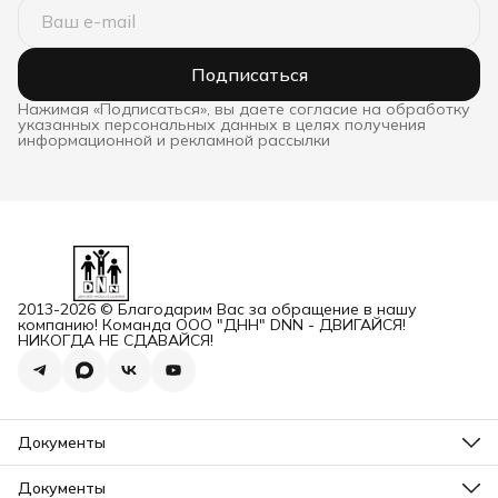
Подписаться
Нажимая «Подписаться», вы даете согласие на обработку
указанных персональных данных в целях получения
информационной и рекламной рассылки
2013-2026 © Благодарим Вас за обращение в нашу
компанию! Команда ООО "ДНН" DNN - ДВИГАЙСЯ!
НИКОГДА НЕ СДАВАЙСЯ!
Документы
ОГРН
Карточка ООО ДННСПОРТ
Документы