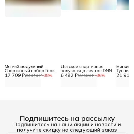
Мягкий модульный
Детское спортивное
Мягкий 
Спортивный набор Горка
полукольцо желтое DNN
Туннель
17 709 ₽
+куб+ ступень с
6 482 ₽
21 918 
секции) 
28 348 ₽
−
38
%
10 186 ₽
−
36
%
элементами дидактики
сиренев
DNN
Подпишитесь на рассылку
Подпишитесь на наши акции и новости и
получите скидку на следующий заказ