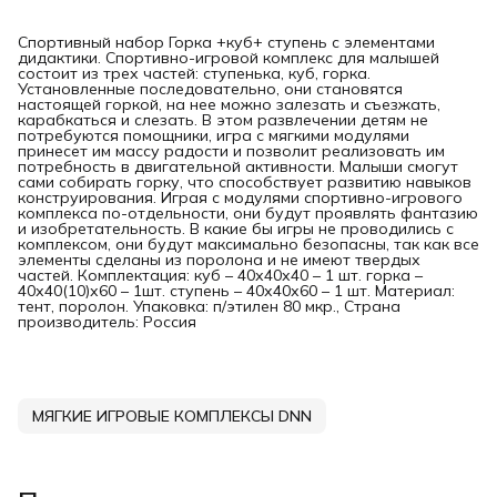
Спортивный набор Горка +куб+ ступень с элементами
дидактики. Спортивно-игровой комплекс для малышей
состоит из трех частей: ступенька, куб, горка.
Установленные последовательно, они становятся
настоящей горкой, на нее можно залезать и съезжать,
карабкаться и слезать. В этом развлечении детям не
потребуются помощники, игра с мягкими модулями
принесет им массу радости и позволит реализовать им
потребность в двигательной активности. Малыши смогут
сами собирать горку, что способствует развитию навыков
конструирования. Играя с модулями спортивно-игрового
комплекса по-отдельности, они будут проявлять фантазию
и изобретательность. В какие бы игры не проводились с
комплексом, они будут максимально безопасны, так как все
элементы сделаны из поролона и не имеют твердых
частей. Комплектация: куб – 40х40х40 – 1 шт. горка –
40х40(10)х60 – 1шт. ступень – 40х40х60 – 1 шт. Материал:
тент, поролон. Упаковка: п/этилен 80 мкр., Страна
производитель: Россия
МЯГКИЕ ИГРОВЫЕ КОМПЛЕКСЫ DNN