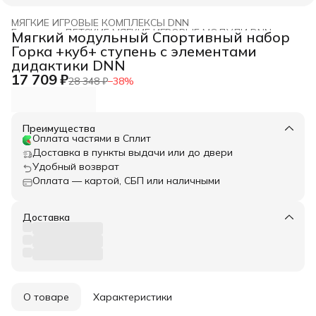
МЯГКИЕ ИГРОВЫЕ КОМПЛЕКСЫ DNN
Главная
›
ДЕТСКИЕ МЯГКИЕ ИГРОВЫЕ МОДУЛИ DNN
›
Мягкий модульный Спортивный набор
Горка +куб+ ступень с элементами
дидактики DNN
17 709 ₽
28 348 ₽
−
38
%
Преимущества
Оплата частями в Сплит
Доставка в пункты выдачи или до двери
Удобный возврат
Оплата — картой, СБП или наличными
Доставка
О товаре
Характеристики