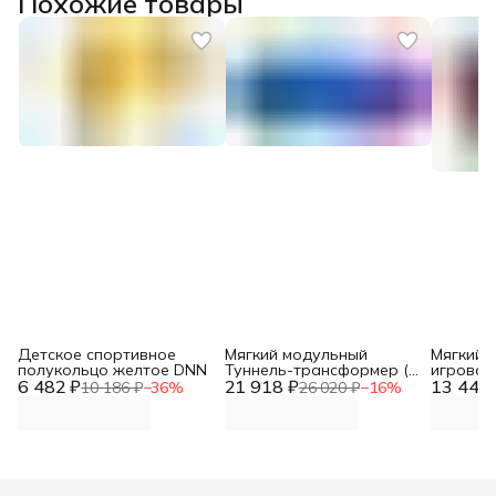
Похожие товары
Детское спортивное
Мягкий модульный
Мягкий 
полукольцо желтое DNN
Туннель-трансформер (2
игровой
6 482 ₽
21 918 ₽
секции) голубой/
13 442 
синий /
10 186 ₽
−
36
%
26 020 ₽
−
16
%
сиреневый DNN