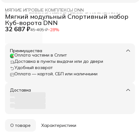
МЯГКИЕ ИГРОВЫЕ КОМПЛЕКСЫ DNN
Главная
›
ДЕТСКИЕ МЯГКИЕ ИГРОВЫЕ МОДУЛИ DNN
›
Мягкий модульный Спортивный набор
Куб-ворота DNN
32 687 ₽
45 405 ₽
−
28
%
Преимущества
Оплата частями в Сплит
Доставка в пункты выдачи или до двери
Удобный возврат
Оплата — картой, СБП или наличными
Доставка
О товаре
Характеристики