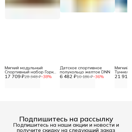
Мягкий модульный
Детское спортивное
Мягкий 
Спортивный набор Горка
полукольцо желтое DNN
Туннель
17 709 ₽
+куб+ ступень с
6 482 ₽
21 918 
секции) 
28 348 ₽
−
38
%
10 186 ₽
−
36
%
элементами дидактики
сиренев
DNN
Подпишитесь на рассылку
Подпишитесь на наши акции и новости и
получите скидку на следующий заказ