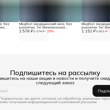
), без
Медбол (медицинский мяч), без
Медбол (медицин
жа.
рукоятки, 7кг Винилискожа.
рукоятки, 5кг В
1 576 ₽
Диаметр 26см DNN
1 152 ₽
Диаметр 23см D
2 174 ₽
−
28
%
1 811 ₽
−
Подпишитесь на рассылку
ишитесь на наши акции и новости и получите скид
следующий заказ
Подпи
Подписаться», вы даете согласие на обработку указанных пер
целях получения информационной и рекламной рассылки