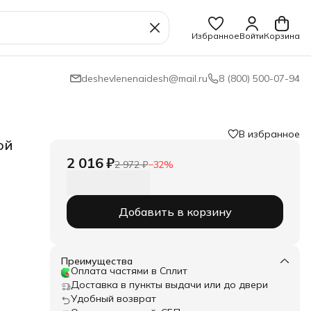
Избранное
Войти
Корзина
deshevlenenaidesh@mail.ru
8 (800) 500-07-94
В избранное
ой
2 016 ₽
2 972 ₽
−
32
%
Добавить в корзину
го
олее
Преимущества
х
Оплата частями в Сплит
Доставка в пункты выдачи или до двери
а.
ки:
Удобный возврат