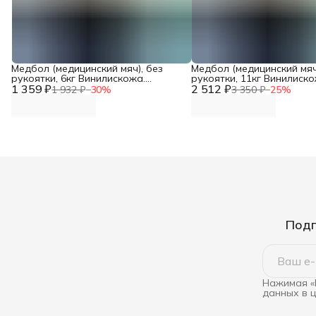
Медбол (медицинский мяч), без
Медбол (медицинский мяч
рукоятки, 6кг Винилискожа.
рукоятки, 11кг Винилиско
1 359 ₽
Диаметр 25см DNN
2 512 ₽
Диаметр 32см DNN
1 932 ₽
−
30
%
3 350 ₽
−
25
%
Подп
Нажимая «
данных в 