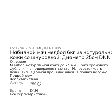
Главная
›
МЯЧ МЕДБОЛ DNN
Набивной мяч медбол 6кг из натуральн
кожи со шнуровкой. Диаметр 25см DNN
О товаре
М едбол: натуральная кожа до 2.5 мм. Кожа хромового
дубления не подвержена гниению, Износостойкость
повышена. Двойная прошивка швов. Набивка волокно,
ветош, резиновая крошка Цвет: чёрный. Медбол или
Подробнее
медицинский мяч – это набивной мяч, особенность которо
Характеристики
состоит в том, что он не отскакивает от поверхности, а
Артикул
259
наоборот, поглощает удары. Наполнителями для
классического медбола могут быть песок или опилки, а б
Бренд
DNN
современные модели наполняют гелем. Медбол является
Все характеристики
простым тренажером, широко используемым в программа
фитнес-клубов в качестве утяжелителей. Бюджетность
медбола делает его доступным даже для тренировок дом
Характеристики: Вес: 6 кг Объем: 0,027 м3 Габариты упаков
30
30
30 см