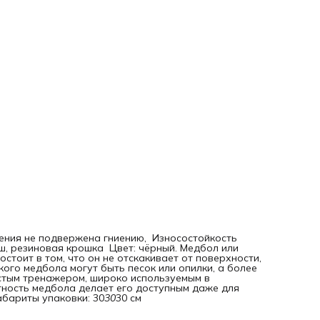
ления не подвержена гниению, Износостойкость
, резиновая крошка Цвет: чёрный. Медбол или
стоит в том, что он не отскакивает от поверхности,
ого медбола могут быть песок или опилки, а более
стым тренажером, широко используемым в
тность медбола делает его доступным даже для
Габариты упаковки: 30
30
30 см