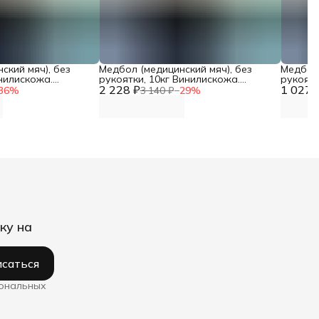
ский мяч), без
Медбол (медицинский мяч), без
Медбол 
инилискожа.
рукоятки, 10кг Винилискожа.
рукоятк
NN
2 228 ₽
Диаметр 30см DNN
1 027 
Диамет
36
%
3 140 ₽
−
29
%
ку на
саться
сональных