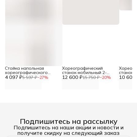
Стойка напольная
Хореографический
Хореогр
хореографического
станок мобильный 2-
станок 
4 097 ₽
станкадвурядного
12 600 ₽
рядный с переставным
10 602 
стена-п
5 597 ₽
−
27
%
15 750 ₽
−
20
%
Батман DNN
держателем поручня
(поруче
DNN
Подпишитесь на рассылку
Подпишитесь на наши акции и новости и
получите скидку на следующий заказ