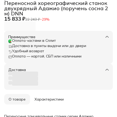
Главная
›
Переносной хореографический станок
двухрядный Адажио (поручень сосна 2
м) DNN
15 833 ₽
22 243 ₽
−
29
%
Преимущества
Оплата частями в Сплит
Доставка в пункты выдачи или до двери
Удобный возврат
Оплата — картой, СБП или наличными
Доставка
О товаре
Характеристики
Переносные танцевальные станки серии Адажио