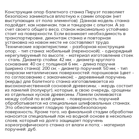
Конструкция опор балетного станка Пируэт позволяет
безопасно заниматься вплотную к самим опорам (нет
выступающих от пола элементов). Данная модель станка
подойдет, как новичкам, так и танцорам с опытом. А за
счет своего общего веса, станок максимально устойчиво
стоит на поверхности. Если возникает необходимость в
транспортировке, демонтаж станка и повторная
установка на новом месте не составляют труда.
Технические характеристики: - разборная конструкция
опор; - тип станка: мобильный (переносной); - однорядный
нерегулируемый по высоте; - материал изготовления стоек
- сталь. Диаметр стойки: 42 мм; - диаметр круглого
основания: 40 см с толщиной 6 мм; - длина поручня
(ширина станка): 200 см; - диаметр поручней: 50 мм; - тип
покраски металлических поверхностей: порошковая (цвет -
по согласованию с заказчиком); - деревянный поручень
(жердь) для балетного станка изготавливается из
высококачественной сосновой древесины; - жердь состоит
из ламелей (полукруг), которые, в свою очередь, срощены
из отдельных кусков древесины. Ламели склеиваются
между собой по всей длине. - поверхность поручней
обрабатывается на специальных шлифовальных станках.
Это обеспечивает гладкую травмобезопасную
поверхность; Кроме того, на финальной стадии обработки
наносится специальный лак на водной основе в несколько
слоев, который на долго защищает поручень
хореографического станка от влаги и пота; - материал
поручней: дуб.