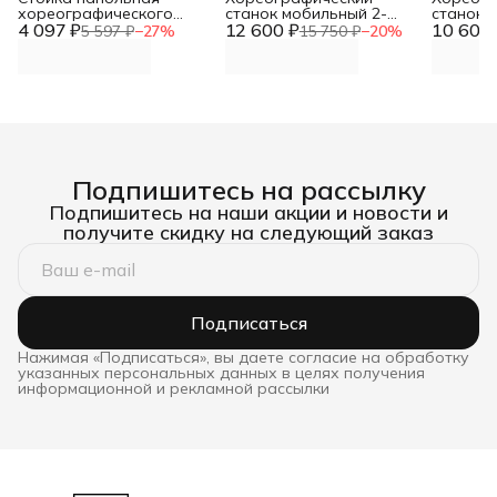
хореографического
станок мобильный 2-
станок 
4 097 ₽
станкадвурядного
12 600 ₽
рядный с переставным
10 602 
стена-п
5 597 ₽
−
27
%
15 750 ₽
−
20
%
Батман DNN
держателем поручня
(поруче
DNN
Подпишитесь на рассылку
Подпишитесь на наши акции и новости и
получите скидку на следующий заказ
Подписаться
Нажимая «Подписаться», вы даете согласие на обработку
указанных персональных данных в целях получения
информационной и рекламной рассылки