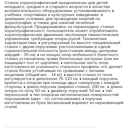
Станок хореографический предназначен для детей
младшего, среднего и старшего возраста в качестве
вспомогательного оборудования, устанавливаемого в
учебных, спортивных и культурных заведениях, в
домашних условиях для проведения занятий по
хореографии, а также для занятий лечебной
физкультурой. Придерживаясь за перекладину станка
хореографического, пользователь может отрабатывать
хореографические движения, несложные гимнастические
упражнения, требующие опоры рукой. Технические
характеристики: • регулируемый по высоте танцевальный
станок с двумя поручнями, расположенными в одной
горизонтальной плоскости (расстояние между центрами
жердей - 30 см); • на концах опор мобильного балетного
станка установлены травм безопасные заглушки (они же
защищают пол от царапин); • напольная часть опор
изготовлена из усиленного стального профиля, что делает
станок более устойчивым по сравнению с легкими
моделями (общий вес - 14 кг); • высота станка от пола
регулируется в диапазоне 75-110 см; • каждый поручень
крепится к опорам при помощи двух саморезов с каждой
стороны; • длина поручня (ширина станка): 200 см.; • длина
опоры по полу 50 см; • диаметр поручней: 50 мм; • тип:
переносной; • тип покраски металлических поверхностей:
порошковая (цвет - по согласованию); • поручни
изготовлены из бука (возможный вариант из нержавеющей
стали).