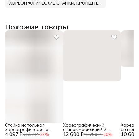
ХОРЕОГРАФИЧЕСКИЕ СТАНКИ, КРОНШТЕЙНЫ, ПОРУЧНИ DNN
Похожие товары
Стойка напольная
Хореографический
Хореогр
хореографического
станок мобильный 2-
станок 
4 097 ₽
станкадвурядного
12 600 ₽
рядный с переставным
10 602 
стена-п
5 597 ₽
−
27
%
15 750 ₽
−
20
%
Батман DNN
держателем поручня
(поруче