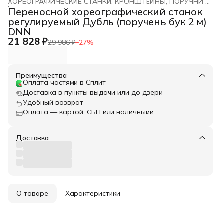
ХОРЕОГРАФИЧЕСКИЕ СТАНКИ, КРОНШТЕЙНЫ, ПОРУЧНИ DNN
Главная
›
Переносной хореографический станок
регулируемый Дубль (поручень бук 2 м)
DNN
21 828 ₽
29 986 ₽
−
27
%
Преимущества
Оплата частями в Сплит
Доставка в пункты выдачи или до двери
Удобный возврат
Оплата — картой, СБП или наличными
Доставка
О товаре
Характеристики