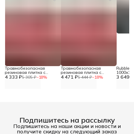
Травмобезопасная
Травмобезопасная
Rubblex 
резиновая плитка с
резиновая плитка с
1000x10
4 333 ₽
встроенным скрытым
4 471 ₽
встроенным скрытым
3 649 ₽
5 305 ₽
−
18
%
5 444 ₽
−
18
%
крепежным замком типа
крепежным замком типа
"ласточкин хвост" 1х1 м,
"ласточкин хвост" 1х1 м,
25 мм DNN
30 мм DNN
Подпишитесь на рассылку
Подпишитесь на наши акции и новости и
получите скидку на следующий заказ