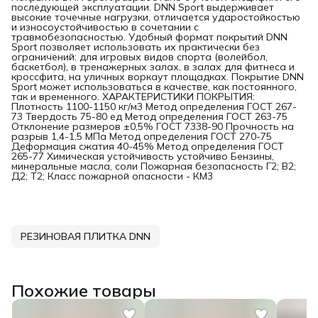
последующей эксплуатации. DNN Sport выдерживает
высокие точечные нагрузки, отличается ударостойкостью
и износоустойчивостью в сочетании с
травмобезопасностью. Удобный формат покрытий DNN
Sport позволяет использовать их практически без
ограничений: для игровых видов спорта (волейбол,
баскетбол), в тренажерных залах, в залах для фитнеса и
кроссфита, на уличных воркаут площадках. Покрытие DNN
Sport может использоваться в качестве, как постоянного,
так и временного. ХАРАКТЕРИСТИКИ ПОКРЫТИЯ:
Плотность 1100-1150 кг/м3 Метод определения ГОСТ 267-
73 Твердость 75-80 ед Метод определения ГОСТ 263-75
Отклонение размеров ±0,5% ГОСТ 7338-90 Прочность на
разрыв 1,4-1,5 МПа Метод определения ГОСТ 270-75
Деформация сжатия 40-45% Метод определения ГОСТ
265-77 Химическая устойчивость устойчиво Бензины,
минеральные масла, соли Пожарная безопасность Г2; В2;
Д2; Т2; Класс пожарной опасности - КМ3
РЕЗИНОВАЯ ПЛИТКА DNN
Похожие товары