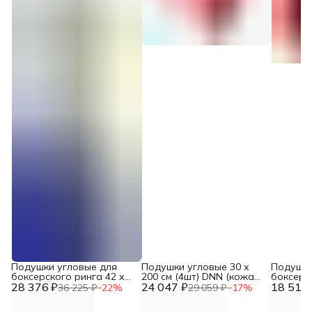
Подушки угловые для
Подушки угловые 30 х
Подушки
боксерского ринга 42 х
200 см (4шт) DNN (кожа
боксерс
28 376 ₽
170 см (4шт) с загибом
24 047 ₽
премиум)
18 514 
150 см (
36 225 ₽
−
22
%
29 059 ₽
−
17
%
DNN