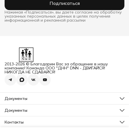
Подписаться
Нажимая «Подписаться», вы даете согласие на обработку
указанных персональных данных в целях получения
информационной и рекламной рассылки
2013-2026 © Благодарим Вас за обращение в нашу
компанию! Команда ООО "ДНН" DNN - ДВИГАЙСЯ!
НИКОГДА НЕ СДАВАЙСЯ!
Документы
ОГРН
Карточка ООО ДННСПОРТ
Документы
Сертификат соответствия
Прайс ДНН 12-2025
ИНН+КПП
Свидетельство на товарный знак
Контакты
Карточка ООО ДНН
Прайс для Дилеров 12-2025
Карточка ИП САМЕНКОВ