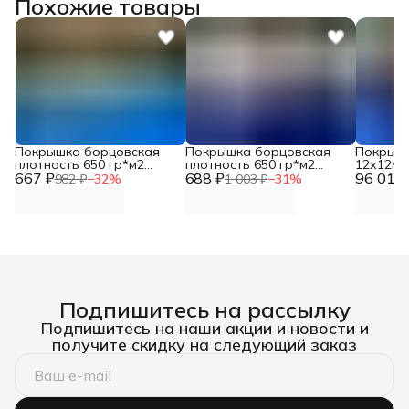
Похожие товары
Покрышка борцовская
Покрышка борцовская
Покрышк
плотность 650 гр*м2
плотность 650 гр*м2
12х12м 
667 ₽
двухцветная карманы
688 ₽
трехцветная липучки
96 012 
гр*м2 т
982 ₽
−
32
%
1 003 ₽
−
31
%
(цена за 1 м2) DNN DNN
(цена за 1 м2) DNN
люверс
Подпишитесь на рассылку
Подпишитесь на наши акции и новости и
получите скидку на следующий заказ