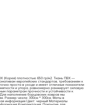
Основная информация Цвет: черный Материалы Наполнит
без матов; без наполнителя Дополнительная информация
Комплектация: Покрытие для борцовского ковра 3х3м - 1ш
Страна производства: Россия Габариты Длина предмета: 
см Ширина предмета: 300 см Толщина предмета: 1 см Вес 
упаковки (кг): 2 кг Длина упаковки: 100 см Высота упаковки
см Ширина упаковки: 30 см Описание Покрытие для
борцовских ковров из импортного покрытия ПВХ (Корея)
плотностью 650 гр/м2. Ткань ПВХ — идеальное современн
покрытие, которое отвечает всем нормативам европейск
стандартов, требованиям к пожаробезопасности и
экологичности. Во-первых, она достаточно проста в уход
имеет отличные показатели прочности. Во-вторых, ткань
имеет правильное соотношение мягкости и упора, равно
ранжирует силовую динамическую нагрузку. И наконец,
соответствует максимальным параметрам прочности и
устойчивости к изгибам, имеет продолжительный
эксплуатационный период. Для наполнения борцовских
ковров мы рекомендуем маты из ППЭ размером 1х2 метра
толщиной 40 мм. Размер чехла: 300см * 300см. Маты в
комплектацию не входят!!!
Вы можете комбинировать материалы для создания ковр
подходящего под ваши
тренировки с Матами ППЭ, 1х2 метра, физически сшитый, 
Х (Корея) плотностью 650 гр/м2. Ткань ПВХ —
Подходит для детей, подростков. Также используются в з
рмативам европейских стандартов, требованиям к
единоборств для начинающих взрослых спортсменов.
точно проста в уходе и имеет отличные показатели
Метод крепления: «Люверсы»
 мягкости и упора, равномерно ранжирует силовую
Применяется в таких видах спорта как:
ьным параметрам прочности и устойчивости к
· Вольная и греко-римская борьба
 Для наполнения борцовских ковров мы
· Самбо (боевое) и дзюдо
. Размер чехла: 300см * 300см. Маты в
· Джиу-джитсу и мма
вная информация Цвет: черный Материалы
· Другие виды единоборств и ударки
информация Комплектация: Покрытие для