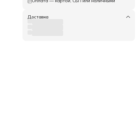
Оплата — картой, СБП или наличными
ель:
т.
300
Доставка
без
: 20
ое
их
е и
мерно
а
40 мм
алах