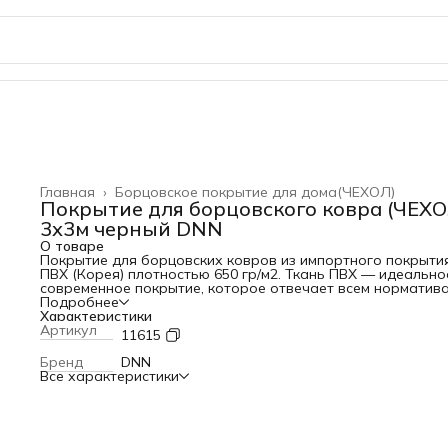
Главная
›
Борцовское покрытие для дома(ЧЕХОЛ)
Покрытие для борцовского ковра (ЧЕХО
3х3м черный DNN
О товаре
Покрытие для борцовских ковров из импортного покрыти
ПВХ (Корея) плотностью 650 гр/м2. Ткань ПВХ — идеально
современное покрытие, которое отвечает всем норматив
европейских стандартов, требованиям к пожаробезопасн
Подробнее
и экологичности. Во-первых, она достаточно проста в ух
Характеристики
имеет отличные показатели прочности. Во-вторых, ткань
Артикул
11615
имеет правильное соотношение мягкости и упора, равно
ранжирует силовую динамическую нагрузку. И наконец,
Бренд
DNN
соответствует максимальным параметрам прочности и
Все характеристики
устойчивости к изгибам, имеет продолжительный
эксплуатационный период. Для наполнения борцовских
ковров мы рекомендуем маты из ППЭ размером 1х2 метра
толщиной 40 мм. Размер чехла: 300см * 300см. Маты в
комплектацию не входят!!! Характеристики и описание