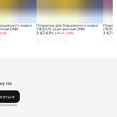
орцовского ковра
Покрытие для борцовского ковра
Покрыт
елтый DNN
(ЧЕХОЛ) 2х2м желтый DNN
(ЧЕХОЛ
3 674 ₽
3 674 
31
%
5 175 ₽
−
29
%
ку на
саться
сональных