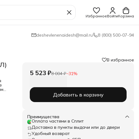
Избранное
Войти
Корзина
deshevlenenaidesh@mail.ru
8 (800) 500-07-94
В избранное
Л)
5 523 ₽
8 004 ₽
−
31
%
я
е
ам
ости
Добавить в корзину
оде и
мерно
Преимущества
Оплата частями в Сплит
Доставка в пункты выдачи или до двери
Удобный возврат