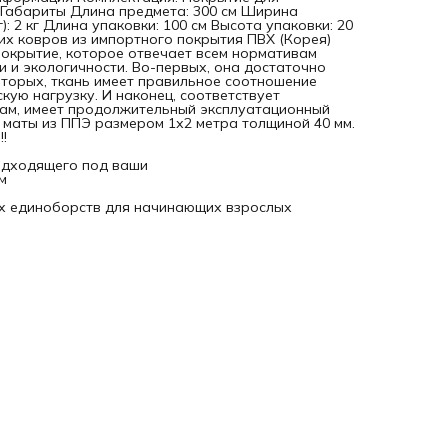
· Ковры для дзюдо
я Габариты Длина предмета: 300 см Ширина
): 2 кг Длина упаковки: 100 см Высота упаковки: 20
их ковров из импортного покрытия ПВХ (Корея)
покрытие, которое отвечает всем нормативам
 и экологичности. Во-первых, она достаточно
вторых, ткань имеет правильное соотношение
ую нагрузку. И наконец, соответствует
бам, имеет продолжительный эксплуатационный
 маты из ППЭ размером 1х2 метра толщиной 40 мм.
!
одходящего под ваши
м
ах единоборств для начинающих взрослых