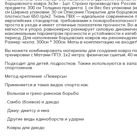
борцовского ковра 3х3м - 1шт. Страна производства: Росси
предмета: 300 см Толщина предмета: 1 см Вес без упаковки (кг
см Ширина упаковки: 30 см Описание Покрытие для борцовск
плотностью 650 гр/м2. Ткань ПВХ — идеальное современное 
европейских стандартов, требованиям к пожаробезопасности
проста в уходе и имеет отличные показатели прочности. Во-
мягкости и упора, равномерно ранжирует силовую динамическ
максимальным параметрам прочности и устойчивости к изги
период. Для наполнения борцовских ковров мы рекомендуем
Размер чехла: 300см * 300см. Маты в комплектацию не входят!!
Вы можете комбинировать материалы для создания ковра п
тренировки с Матами ППЭ, 1х2 метра, физически сшитый, 40 м
Подходит для детей, подростков. Также используются в зал
спортсменов.
Метод крепления: «Люверсы»
Применяется в таких видах спорта как:
· Вольная и греко-римская борьба
· Самбо (боевое) и дзюдо
· Джиу-джитсу и мма
· Другие виды единоборств и ударки
· Ковры для дзюдо