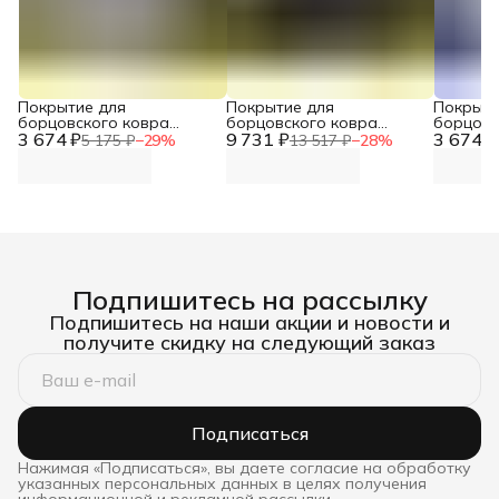
Покрытие для
Покрытие для
Покрыти
борцовского ковра
борцовского ковра
борцовс
3 674 ₽
(ЧЕХОЛ) 2х2м серый DNN
9 731 ₽
(ЧЕХОЛ) 4х4м черный
3 674 ₽
(ЧЕХОЛ)
5 175 ₽
−
29
%
13 517 ₽
−
28
%
DNN
Подпишитесь на рассылку
Подпишитесь на наши акции и новости и
получите скидку на следующий заказ
Подписаться
Нажимая «Подписаться», вы даете согласие на обработку
указанных персональных данных в целях получения