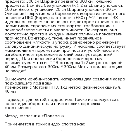
предмета: 300 см Ширина предмета: 300 см Толщина
предмета: 1 см Вес без упаковки (кг): 2 кг Длина упаковки:
100 см Высота упаковки: 20 см Ширина упаковки: 30 см
Описание Покрытие для борцовских ковров из импортного
покрытия ПВХ (Корея) плотностью 650 гр/м2. Ткань ПВХ —
идеальное современное покрытие, которое отвечает всем
нормативам европейских стандартов, требованиям к
пожаробезопасности и экологичности. Во-первых, она
достаточно проста в уходе и имеет отличные показатели
прочности. Во-вторых, ткань имеет правильное
соотношение мягкости и упора, равномерно ранжирует
силовую динамическую нагрузку. И наконец, соответствует
максимальным параметрам прочности и устойчивости к
изгибам, имеет продолжительный эксплуатационный
период. Для наполнения борцовских ковров мы
рекомендуем маты из ППЭ размером 1х2 метра толщиной
40 мм. Размер чехла: 300см * 300см. Маты в комплектацию
не входят!!!
Вы можете комбинировать материалы для создания ковра
подходящего под ваши
тренировки с Матами ППЭ, 1х2 метра, физически сшитый,
40 мм
Подходит для детей, подростков. Также используются в
залах единоборств для начинающих взрослых
спортсменов.
Метод крепления: «Люверсы»
Применяется в таких видах спорта как: