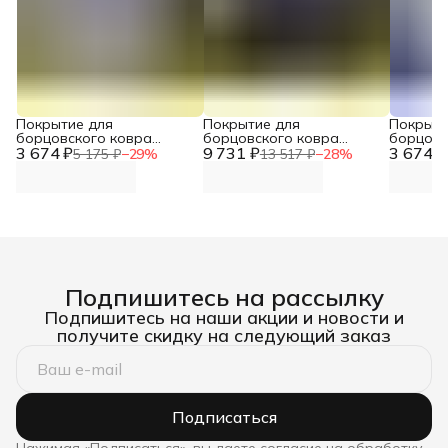
Покрытие для
Покрытие для
Покрыти
борцовского ковра
борцовского ковра
борцовс
3 674 ₽
(ЧЕХОЛ) 2х2м серый DNN
9 731 ₽
(ЧЕХОЛ) 4х4м черный
3 674 ₽
(ЧЕХОЛ)
5 175 ₽
−
29
%
13 517 ₽
−
28
%
DNN
Подпишитесь на рассылку
Подпишитесь на наши акции и новости и
получите скидку на следующий заказ
Подписаться