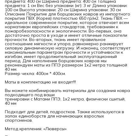
предмета: 400 см Ширина предмета: 400 см Толщина
предмета: 1 см Вес без упаковки (кг): 3 кг Длина упаковки:
100 см Высота упаковки: 20 см Ширина упаковки: 30 см
Описание Покрытие для борцовских ковров из импортного
покрытия ПВХ (Корея) плотностью 650 гр/м2. Ткань ПВХ —
идеальное современное покрытие, которое отвечает всем
нормативам европейских стандартов, требованиям к
пожаробезопасности и экологичности. Во-первых, она
достаточно проста в уходе и имеет отличные показатели
прочности. Во-вторых, ткань имеет правильное
соотношение мягкости и упора, равномерно ранжирует
силовую динамическую нагрузку. И наконец, соответствует
максимальным параметрам прочности и устойчивости к
изгибам, имеет продолжительный эксплуатационный
период. Для наполнения борцовских ковров мы
рекомендуем маты из ППЭ размером 1х2 метра толщиной
40 мм.
Размер чехла: 400см * 400см.
Маты в комплектацию не входят!!!
Вы можете комбинировать материалы для создания ковра
подходящего под ваши
тренировки с Матами ППЭ, 1х2 метра, физически сшитый,
40 мм
Подходит для детей, подростков. Также используются в
залах единоборств для начинающих взрослых
спортсменов.
Метод крепления: «Люверсы»