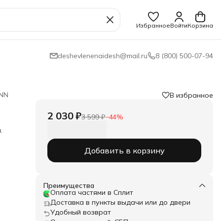
Избранное
Войти
Корзина
deshevlenenaidesh@mail.ru
8 (800) 500-07-94
NN
В избранное
2 030 ₽
3 599 ₽
−
44
%
.
Добавить в корзину
ия:
ли
Преимущества
Оплата частями в Сплит
Доставка в пункты выдачи или до двери
Удобный возврат