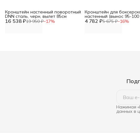
Кронштейн настенный поворотный
Кронштейн для боксерск
DNN сталь, черн, вылет 85см
настенный (вынос 95-100
16 538 ₽
4 782 ₽
19 950 ₽
−
17
%
5 675 ₽
−
16
%
Подп
Нажимая «
данных в 