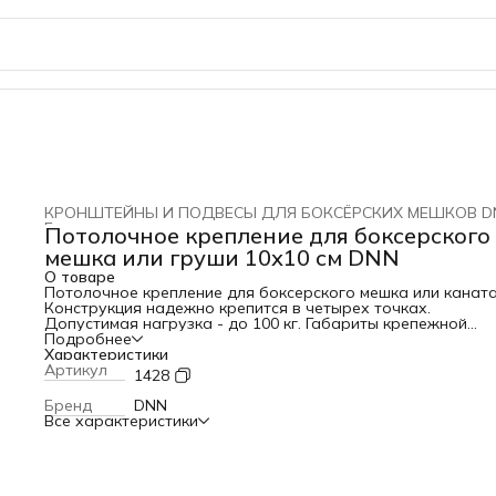
КРОНШТЕЙНЫ И ПОДВЕСЫ ДЛЯ БОКСЁРСКИХ МЕШКОВ D
Главная
›
Потолочное крепление для боксерского
мешка или груши 10х10 см DNN
О товаре
Потолочное крепление для боксерского мешка или каната
Конструкция надежно крепится в четырех точках.
Допустимая нагрузка - до 100 кг. Габариты крепежной
площадки - 10х10 см. Отступ от потолка - 3 см. Комплектац
Подробнее
кронштейн с кольцом (1 шт.), крепежные болты (4 шт.)
Характеристики
Крепиться четырьмя анкерными болтами. Цвета черный и
Артикул
1428
белый
Бренд
DNN
Все характеристики