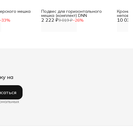
серского мешка
Подвес для горизонтального
Кроншт
мешка (комплект) DNN
неповор
2 222 ₽
10 038
вылет 8
−
33
%
3 019 ₽
−
26
%
ку на
саться
сональных