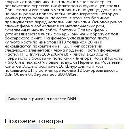
закрытых помещениях, т.к. там ринг менее подвержен
воздействию агрессивных факторов окружающей среды.
При желании его можно установить и на улице, даже и на
не очень ровной поверхности, компенсировать которую
можно регулировками помоста, в этом его большое
преимущество перед напольными рингами. Основой ринга
служит ферма собираемая из металлических рам,
скрепленных между собой болтами. Поверх фермы
устанавливаются листы фанеры, они же и образуют пол
боксерского ринга. На фанеру укладываются листы
мягкого настила из матов ППЭ толщиной 20 мм и
накрываются покрытием из ПВХ. Ринг состоит из
следующих элементов: Ферма подиума Настил фанерный
Настил ППЭ (пл-ть160-200кг/м3) - (листы 1х2х0.02 м)
Покрывало с боковыми пологами - (импорт. Корея) Канаты
- (по 6 м в чехлах) Угловые подушки Перемычки Растяжки
канатов Защита растяжек 10. Шнур для натяжки
покрывала 11.Пластины крепежные 12.Саморезы высота
0,3м Объём 6.50 куб/м, вес 800-890кг.
Боксерские ринги на помосте DNN
Похожие товары