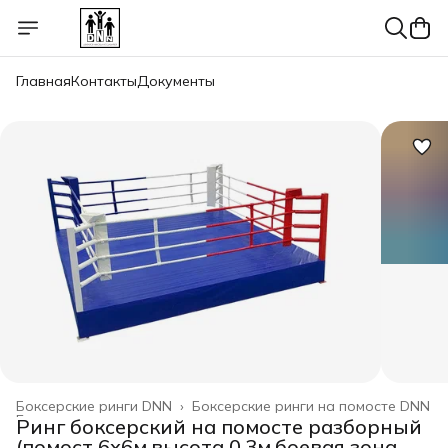
Главная
Контакты
Документы
Боксерские ринги DNN
›
Боксерские ринги на помосте DNN
Главная
›
Ринг боксерский на помосте разборный
(помост 6х6м,высота 0,3м,боевая зона