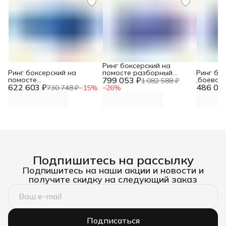
Ринг боксерский на
Ринг боксерский на
помосте разборный
Ринг бок
помосте
799 053 ₽
(помост 8020х8020 мм,
,боевая
1 082 588 ₽
622 603 ₽
соревновательный,
высота 1м (две
486 06
помосте
730 748 ₽
−
15
%
−
26
%
быстровозводимый,
лестницы), боевая зона
безболтовой (помост
6100х6100 мм) DNN
7х7м, высота 1м (две
лестницы), боевая зона
6х6м) DNN
Подпишитесь на рассылку
Подпишитесь на наши акции и новости и
получите скидку на следующий заказ
Подписаться