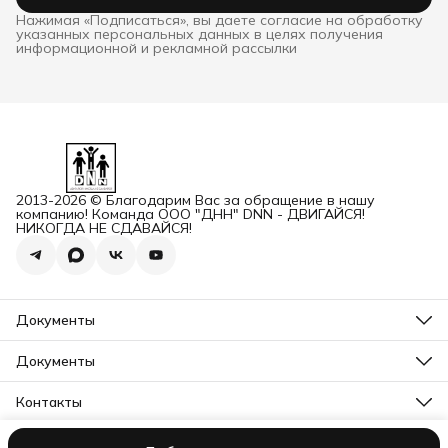
Нажимая «Подписаться», вы даете согласие на обработку
указанных персональных данных в целях получения
информационной и рекламной рассылки
2013-2026 © Благодарим Вас за обращение в нашу
компанию! Команда ООО "ДНН" DNN - ДВИГАЙСЯ!
НИКОГДА НЕ СДАВАЙСЯ!
Документы
ОГРН
Карточка ООО ДННСПОРТ
Документы
Сертификат соответствия
Прайс ДНН 12-2025
ИНН+КПП
Свидетельство на товарный знак
Контакты
Карточка ООО ДНН
Прайс для Дилеров 12-2025
Карточка ИП САМЕНКОВ
Адрес
Отказное письмо DNN
г. Заволжье, пр-кт Дзержинского, Д. 1А, помещ. П2
Заявление на возврат товара физ лицо