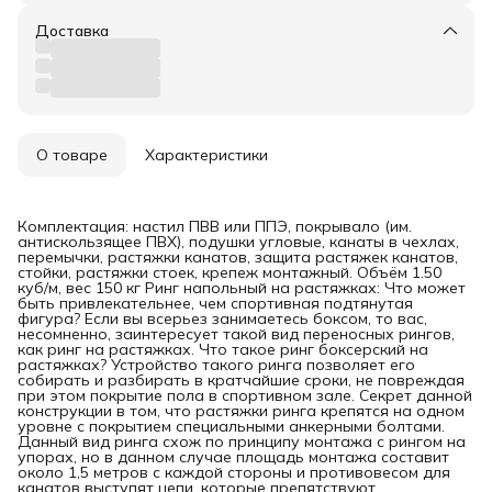
Доставка
О товаре
Характеристики
Комплектация: настил ПВВ или ППЭ, покрывало (им.
антискользящее ПВХ), подушки угловые, канаты в чехлах,
перемычки, растяжки канатов, защита растяжек канатов,
стойки, растяжки стоек, крепеж монтажный. Объём 1.50
куб/м, вес 150 кг Ринг напольный на растяжках: Что может
быть привлекательнее, чем спортивная подтянутая
фигура? Если вы всерьез занимаетесь боксом, то вас,
несомненно, заинтересует такой вид переносных рингов,
как ринг на растяжках. Что такое ринг боксерский на
растяжках? Устройство такого ринга позволяет его
собирать и разбирать в кратчайшие сроки, не повреждая
при этом покрытие пола в спортивном зале. Секрет данной
конструкции в том, что растяжки ринга крепятся на одном
уровне с покрытием специальными анкерными болтами.
Данный вид ринга схож по принципу монтажа с рингом на
упорах, но в данном случае площадь монтажа составит
около 1,5 метров с каждой стороны и противовесом для
канатов выступят цепи, которые препятствуют