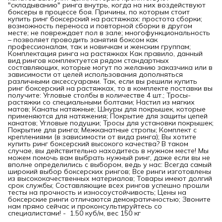
"складыванию" ринга внутрь, когда на них воздействуют
боксеры в процессе боя. Причины, по которым стоит
купить ринг боксерский на растяжках: простота сборки;
возможность переноса и повторной сборки в другом
месте; не повреждает пол в зале; многофункциональность
– позволяет проводить занятия боксом как
профессионалам, так и новичкам и женским группам;
Комплектация ринга на растяжках Как правило, данный
вид рингов комплектуется рядом стандартных
составляющих, которые могут по желанию заказчика или в
зависимости от целей использования дополняться
различными аксессуарами. Так, если вы решили купить
ринг боксерский на растяжках, то в комплекте поставки вы
получите: Угловые столбы в количестве 4 шт.; Тросы-
растяжки со специальными болтами; Настил из мягких
матов; Канаты натяжные; Шнуры для покрышек, которые
применяются для натяжения; Покрытие для защиты цепей
канатов; Угловые подушки; Тросы для установки покрышек;
Покрытие для ринга; Межканатные стропы; Комплект с
креплениями (в зависимости от вида ринга); Вы хотите
купить ринг боксерский высокого качества? В таком
случае, вы действительно находитесь в нужном месте! Мы
можем помочь вам выбрать нужный ринг, даже если вы не
вполне определились с выбором, ведь у нас: Всегда самый
широкий выбор боксерских рингов; Все ринги изготовлены
из высококачественных материалов; Товары имеют долгий
срок службы; Составляющие всех рингов успешно прошли
тесты на прочность и износоустойчивость; Цены на
боксерские ринги отличаются демократичностью; Звоните
нам прямо сейчас и проконсультируйтесь со
специалистами! - 1.50 куб/м, вес 150 кг