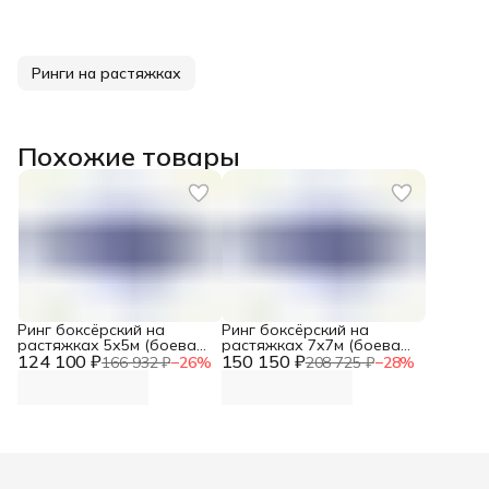
Ринги на растяжках
Похожие товары
Ринг боксёрский на
Ринг боксёрский на
растяжках 5х5м (боевая
растяжках 7х7м (боевая
124 100 ₽
зона 4х4м, монтажная
150 150 ₽
зона 6х6м, монтажная
166 932 ₽
−
26
%
208 725 ₽
−
28
%
площадка 8х8м) DNN
площадка 10х10м) DNN