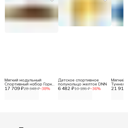
Мягкий модульный
Детское спортивное
Мягкий 
Спортивный набор Горка
полукольцо желтое DNN
Туннель
17 709 ₽
+куб+ ступень с
6 482 ₽
21 918 
секции) 
28 348 ₽
−
38
%
10 186 ₽
−
36
%
элементами дидактики
сиренев
DNN