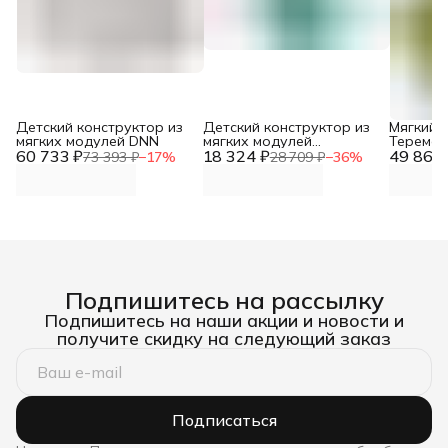
Детский конструктор из
Детский конструктор из
Мягкий 
мягких модулей DNN
мягких модулей
Теремок
60 733 ₽
18 324 ₽
Строитель (20
49 867 
73 393 ₽
−
17
%
28 709 ₽
−
36
%
предметов) DNN
Подпишитесь на рассылку
Подпишитесь на наши акции и новости и
получите скидку на следующий заказ
Подписаться