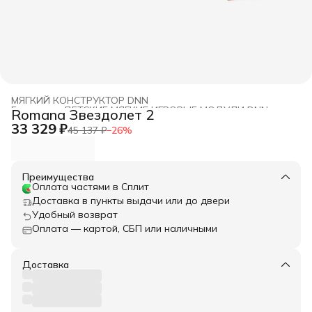
МЯГКИЙ КОНСТРУКТОР DNN
Главная
›
ДЕТСКИЕ МЯГКИЕ ИГРОВЫЕ МОДУЛИ DNN
›
Romana Звездолет 2
33 329 ₽
45 137 ₽
−
26
%
Преимущества
Оплата частями в Сплит
Доставка в пункты выдачи или до двери
Удобный возврат
Оплата — картой, СБП или наличными
Доставка