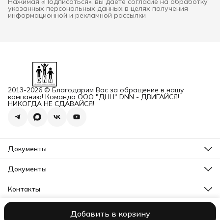
Нажимая «Подписаться», вы даете согласие на обработку
указанных персональных данных в целях получения
информационной и рекламной рассылки
2013-2026 © Благодарим Вас за обращение в нашу
компанию! Команда ООО "ДНН" DNN - ДВИГАЙСЯ!
НИКОГДА НЕ СДАВАЙСЯ!
Документы
ОГРН
Карточка ООО ДННСПОРТ
Документы
Сертификат соответствия
Прайс ДНН 12-2025
ИНН+КПП
Свидетельство на товарный знак
Контакты
Карточка ООО ДНН
Прайс для Дилеров 12-2025
Карточка ИП САМЕНКОВ
Адрес
Отказное письмо DNN
г. Заволжье, пр-кт Дзержинского, Д. 1А, помещ. П2
Заявление на возврат товара физ лицо
Добавить в корзину
ООО "ДНН"
Контакты
Политика конфиденциальности
Пользова
Бесплатный звонок
Заявление на возврат товара юр лицо