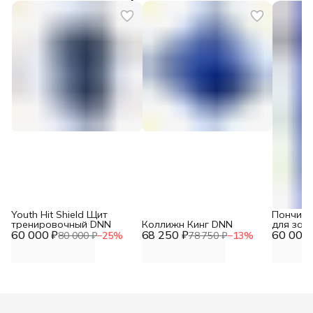
Youth Hit Shield Щит
Пончик 
тренировочный DNN
Коллижн Кинг DNN
для зах
60 000 ₽
68 250 ₽
60 000 
80 000 ₽
−
25
%
78 750 ₽
−
13
%