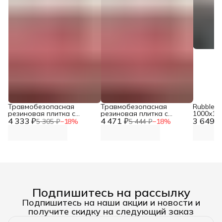
Травмобезопасная
Травмобезопасная
Rubblex 
резиновая плитка с
резиновая плитка с
1000x10
4 333 ₽
встроенным скрытым
4 471 ₽
встроенным скрытым
3 649 ₽
5 305 ₽
−
18
%
5 444 ₽
−
18
%
крепежным замком типа
крепежным замком типа
"ласточкин хвост" 1х1 м,
"ласточкин хвост" 1х1 м,
25 мм DNN
30 мм DNN
Подпишитесь на рассылку
Подпишитесь на наши акции и новости и
получите скидку на следующий заказ