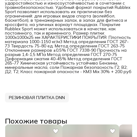
ударостойкостью и износоустойчивостью в сочетании с
травмобезопасностью. Удобный формат покрытий Rubblex
Sport позволяет использовать их практически без
ограничений: для игровых видов спорта (волейбол,
баскетбол), в тренажерных залах, в залах для фитнеса и
кроссфита, на уличных воркаут площадках. Покрытие
Rubblex Sport может использоваться в качестве, как
постоянного, так и временного. Размер плитки:
1000x1000x25 мм ХАРАКТЕРИСТИКИ ПОКРЫТИЯ: Плотность
материала 1000-1150 кг/м3 Метод определения ГОСТ 267-
73 Твердость 75-80 ед. Метод определения ГОСТ 263-75
Отклонение размеров ±0,5% ГОСТ 7338-90 Прочность на
разрыв 1,4-1,5 МПа Метод определения ГОСТ 270-75
Деформация сжатия 40-45% Метод определения ГОСТ
265-77 Химическая устойчивость устойчиво Бензины,
минеральные масла, соли Пожарная безопасность Г2; В2;
Д2; Т2; Класс пожарной опасности - КМ3 Mix 30% + 200 руб
РЕЗИНОВАЯ ПЛИТКА DNN
Похожие товары