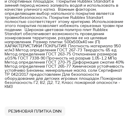
и спортивных площадок. Покрытие Rubblex Standart в
зимний период можно заливать водой и использовать в
качестве уличного катка. Важным фактором,
определяющим выбор напольного покрытия является
травмобезопасность. Покрытие Rubblex Standart
полностью соответствует этому критерию. Использование
этого покрытия позволяет избежать серьезных травм при
падении. Широкая цветовая палитра плит Rubblex
Standart обеспечивает возможность проведения
зонирования территории, разделяя ее на целевые
направления. Размер плитки: 500x500x40 мм (П)
ХАРАКТЕРИСТИКИ ПОКРЫТИЯ: Плотность материала 950
кг/м3 Метод определения ГОСТ 267-73 Твердость 65 ед
Метод определения ГОСТ 263-75 Отклонение размеров
±0,5% ГОСТ 7338-90 Прочность на разрыв 1,05-1,2 МПа
Метод определения ГОСТ 270-75 Деформация сжатия 40%
Метод определения ГОСТ 265-77 Химическая устойчивость
устойчиво Бензины, минеральные масла, соли Сертификат
ТР 042/2017 предоставляем Для безопасности
оборудования для детских игровых площадок Пожарная
безопасность Г2; В2; Д2; Т2; Класс пожарной опасности -
КМ3
РЕЗИНОВАЯ ПЛИТКА DNN