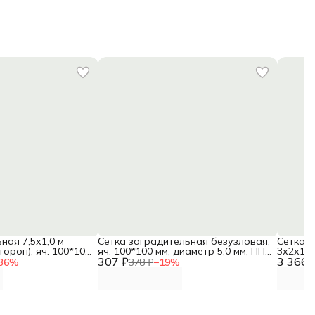
ная 7,5х1,0 м
Сетка заградительная безузловая,
Сетка 
торон), яч. 100*100
яч. 100*100 мм, диаметр 5,0 мм, ПП,
3х2х1х1
 мм, ПП, белый DNN
307 ₽
белый, м2 DNN
3 366 
мм, диа
36
%
378 ₽
−
19
%
пара D