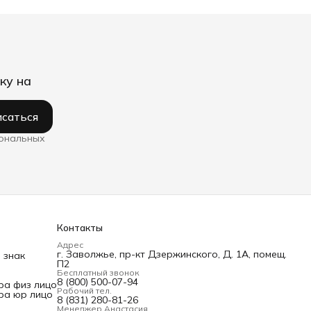
ку на
саться
сональных
Контакты
Адрес
г. Заволжье, пр-кт Дзержинского, Д. 1А, помещ.
 знак
П2
Бесплатный звонок
8 (800) 500-07-94
ра физ лицо
Рабочий тел.
ра юр лицо
8 (831) 280-81-26
Менеджер Анастасия