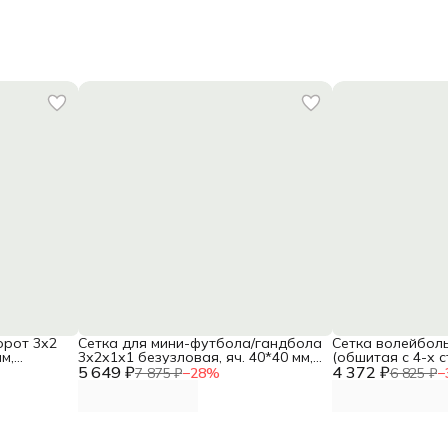
орот 3х2
Сетка для мини-футбола/гандбола
Сетка волейболь
м,
3х2х1х1 безузловая, яч. 40*40 мм,
(обшитая с 4-х с
й, пара
5 649 ₽
диаметр 2,2 мм, ПП, белый, пара
4 372 ₽
мм, диаметр 3,0
7 875 ₽
−
28
%
6 825 ₽
−
DNN