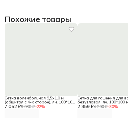
Похожие товары
Сетка волейбольная 9,5х1,0 м
Сетка для гашения для в
(обшитая с 4-х сторон), яч. 100*100
безузловая, яч. 100*100 м
7 052 ₽
мм, диаметр 5,0 мм, ПП, белый DNN
2 959 ₽
диаметр 4,0 мм, ПП, белы
9 030 ₽
−
22
%
4 200 ₽
−
30
%
DNN