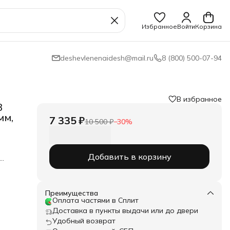
Избранное
Войти
Корзина
deshevlenenaidesh@mail.ru
8 (800) 500-07-94
В избранное
3
мм,
7 335 ₽
10 500 ₽
−
30
%
Добавить в корзину
Преимущества
Оплата частями в Сплит
Доставка в пункты выдачи или до двери
Удобный возврат