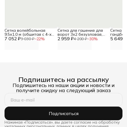
Сетка волейбольная
Сетка для гашения для
Сетка д
9,5х1,0 м (обшитая с 4-х
ворот 3х2 безузловая,
гандбол
7 052 ₽
сторон), яч. 100*100 мм,
2 959 ₽
яч. 100*100 мм, диаметр
5 649 ₽
безузлов
9 030 ₽
−
22
%
4 200 ₽
−
30
%
диаметр 5,0 мм, ПП,
4,0 мм, ПП, белый, пара
диаметр 
белый DNN
DNN
белый, 
Подпишитесь на рассылку
Подпишитесь на наши акции и новости и
получите скидку на следующий заказ
Подписаться
Нажимая «Подписаться», вы даете согласие на обработку
указанных персональных данных в целях получения