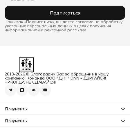
Подписаться
Нажимая «Подписаться», вы даете согласие на обработку
указанных персональных данных в целях получения
информационной и рекламной рассылки
2013-2026 © Благодарим Вас за обращение в нашу
компанию! Команда ООО "ДНН" DNN - ДВИГАЙСЯ!
НИКОГДА НЕ СДАВАЙСЯ!
Документы
ОГРН
Карточка ООО ДННСПОРТ
Документы
Сертификат соответствия
Прайс ДНН 12-2025
ИНН+КПП