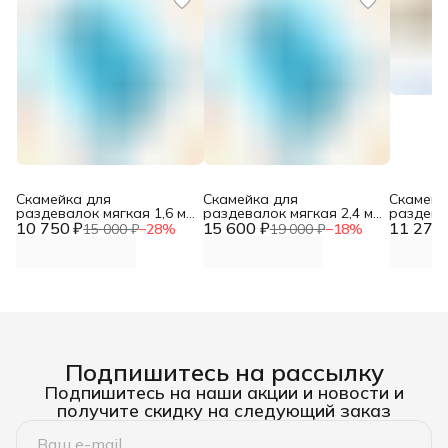
Скамейка для
Скамейка для
Скамейк
раздевалок мягкая 1,6 м
раздевалок мягкая 2,4 м
раздева
10 750 ₽
DNN
15 600 ₽
DNN
11 275 
(разбор
15 000 ₽
−
28
%
19 000 ₽
−
18
%
Подпишитесь на рассылку
Подпишитесь на наши акции и новости и
получите скидку на следующий заказ