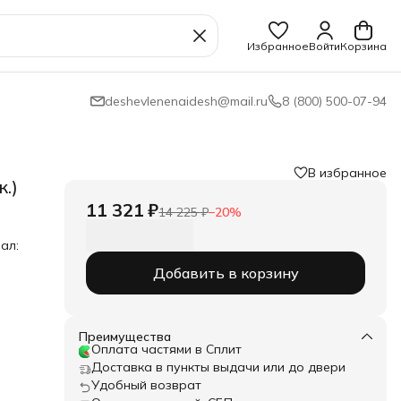
Избранное
Войти
Корзина
deshevlenenaidesh@mail.ru
8 (800) 500-07-94
В избранное
.)
11 321 ₽
14 225 ₽
−
20
%
ал:
;
Добавить в корзину
е;
Преимущества
Оплата частями в Сплит
Доставка в пункты выдачи или до двери
Удобный возврат