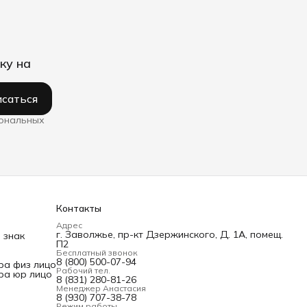
ку на
саться
сональных
Контакты
Адрес
г. Заволжье, пр-кт Дзержинского, Д. 1А, помещ.
 знак
П2
Бесплатный звонок
8 (800) 500-07-94
ра физ лицо
Рабочий тел.
ра юр лицо
8 (831) 280-81-26
Менеджер Анастасия
8 (930) 707-38-78
Режим работы