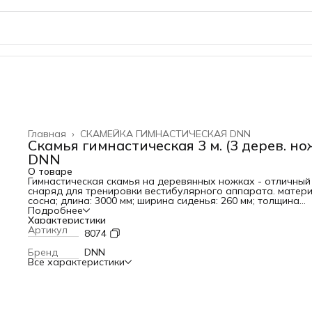
Главная
›
СКАМЕЙКА ГИМНАСТИЧЕСКАЯ DNN
Скамья гимнастическая 3 м. (3 дерев. нож
DNN
О товаре
Гимнастическая скамья на деревянных ножках - отличный
снаряд для тренировки вестибулярного аппарата. матери
сосна; длина: 3000 мм; ширина сиденья: 260 мм; толщина
сиденья: 40 мм; высота скамьи: 300 мм; ширина царги: 50 мм
Подробнее
покрытие: акриловый лак; поставляется в разобанном вид
Характеристики
крепеж в комплекте.
Артикул
8074
Бренд
DNN
Все характеристики