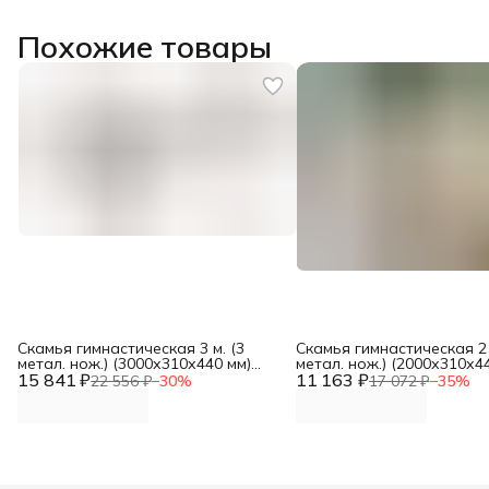
Похожие товары
Скамья гимнастическая 3 м. (3
Скамья гимнастическая 2 
метал. нож.) (3000х310х440 мм)
метал. нож.) (2000х310х4
15 841 ₽
DNN
11 163 ₽
DNN
22 556 ₽
−
30
%
17 072 ₽
−
35
%