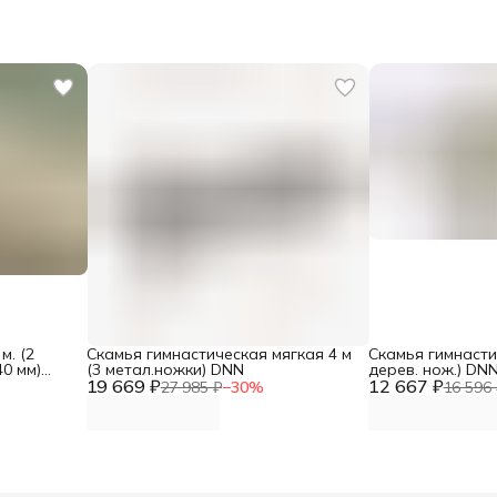
м. (2
Скамья гимнастическая мягкая 4 м
Скамья гимнастич
40 мм)
(3 метал.ножки) DNN
дерев. нож.) DN
19 669 ₽
12 667 ₽
27 985 ₽
−
30
%
16 596 