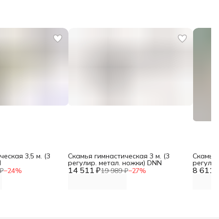
еская 3,5 м. (3
Скамья гимнастическая 3 м. (3
Скамья 
N
регулир. метал. ножки) DNN
регулир
14 511 ₽
8 611 
₽
−
24
%
19 989 ₽
−
27
%