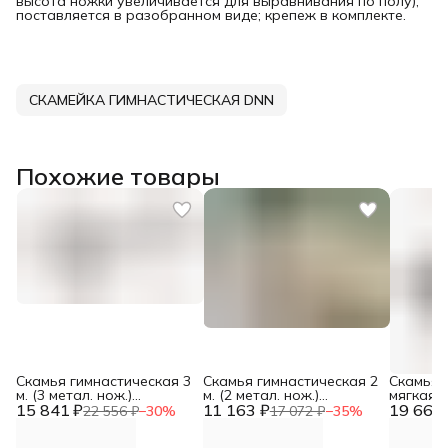
высота ножки увеличивается для выравнивания по полу);
поставляется в разобранном виде; крепеж в комплекте.
СКАМЕЙКА ГИМНАСТИЧЕСКАЯ DNN
Похожие товары
Скамья гимнастическая 3
Скамья гимнастическая 2
Скамья 
м. (3 метал. нож.)
м. (2 метал. нож.)
мягкая 4
15 841 ₽
(3000х310х440 мм) DNN
11 163 ₽
(2000х310х440 мм) DNN
19 669 
метал.н
22 556 ₽
−
30
%
17 072 ₽
−
35
%