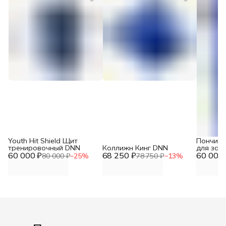
Youth Hit Shield Щит
Пончик 
тренировочный DNN
Коллижн Кинг DNN
для зах
60 000 ₽
68 250 ₽
60 000 
80 000 ₽
−
25
%
78 750 ₽
−
13
%