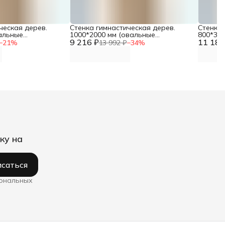
ческая дерев.
Стенка гимнастическая дерев.
Стенка 
вальные
1000*2000 мм (овальные
800*320
NN
9 216 ₽
перекладины) DNN
11 183
перекл
−
21
%
13 992 ₽
−
34
%
ку на
саться
сональных