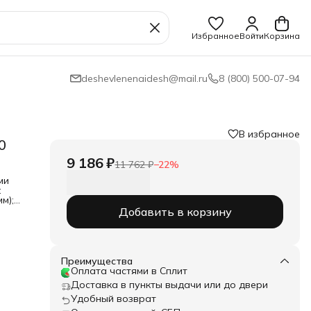
Избранное
Войти
Корзина
deshevlenenaidesh@mail.ru
8 (800) 500-07-94
В избранное
0
9 186 ₽
11 762 ₽
−
22
%
ми
:
м);
ие:
Добавить в корзину
Преимущества
Оплата частями в Сплит
Доставка в пункты выдачи или до двери
Удобный возврат