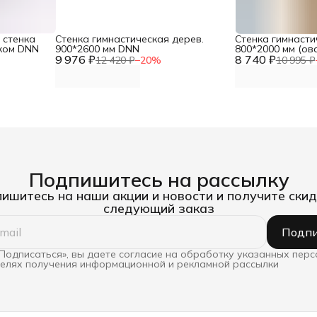
 стенка
Стенка гимнастическая дерев.
Стенка гимнасти
ником DNN
900*2600 мм DNN
800*2000 мм (о
9 976 ₽
8 740 ₽
перекладины) D
12 420 ₽
−
20
%
10 995 ₽
Подпишитесь на рассылку
ишитесь на наши акции и новости и получите скид
следующий заказ
Подпи
Подписаться», вы даете согласие на обработку указанных пер
целях получения информационной и рекламной рассылки