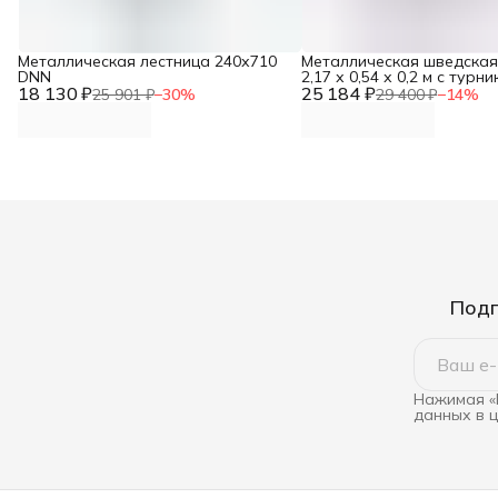
Металлическая лестница 240х710
Металлическая шведская
DNN
2,17 х 0,54 х 0,2 м с тур
18 130 ₽
25 184 ₽
25 901 ₽
−
30
%
29 400 ₽
−
14
%
Подп
Нажимая «
данных в 