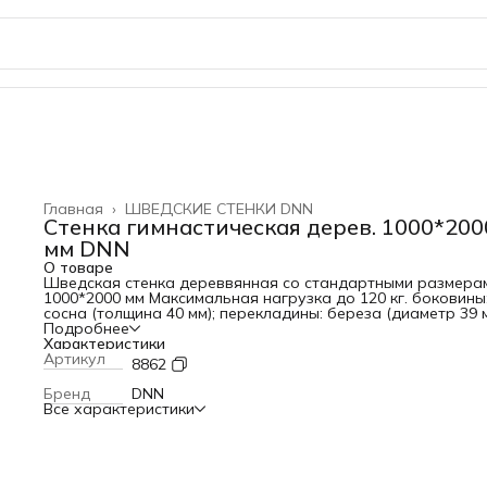
Главная
›
ШВЕДСКИЕ СТЕНКИ DNN
Стенка гимнастическая дерев. 1000*200
мм DNN
О товаре
Шведская стенка дереввянная со стандартными размера
1000*2000 мм Максимальная нагрузка до 120 кг. боковины
сосна (толщина 40 мм); перекладины: береза (диаметр 39 м
высота: 2000 мм; ширина: 1000 мм; глубина: 130 мм; покрыт
Подробнее
лак или краска на водной основе (по согласованию);
Характеристики
поставляется в разобранном виде; крепеж в комплекте.
Артикул
8862
Бренд
DNN
Все характеристики