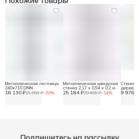
Похожие товары
Металлическая лестница
Металлическая шведская
Стенка 
240х710 DNN
стенка 2,17 х 0,54 х 0,2 м с
дерев. 
18 130 ₽
25 184 ₽
турником DNN
9 976 ₽
25 901 ₽
−
30
%
29 400 ₽
−
14
%
Подпишитесь на рассылку