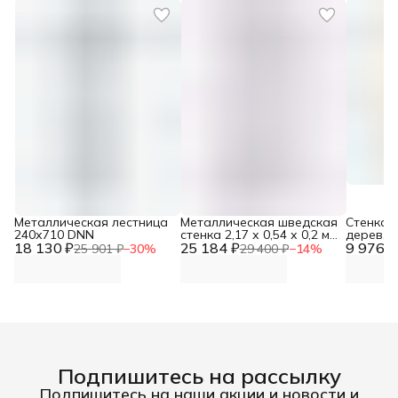
Металлическая лестница
Металлическая шведская
Стенка 
240х710 DNN
стенка 2,17 х 0,54 х 0,2 м с
дерев. 
18 130 ₽
25 184 ₽
турником DNN
9 976 ₽
25 901 ₽
−
30
%
29 400 ₽
−
14
%
Подпишитесь на рассылку
Подпишитесь на наши акции и новости и