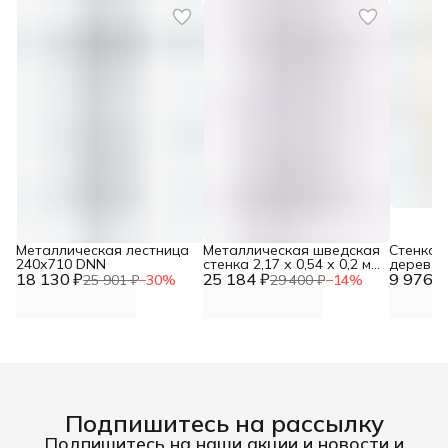
Металлическая лестница
Металлическая шведская
Стенка 
240х710 DNN
стенка 2,17 х 0,54 х 0,2 м с
дерев. 
18 130 ₽
25 184 ₽
турником DNN
9 976 ₽
25 901 ₽
−
30
%
29 400 ₽
−
14
%
Подпишитесь на рассылку
Подпишитесь на наши акции и новости и