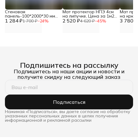
Стеновая
Мат протектор НПЭ 4см
Мат про
панель-100*2000*30 мм
на липучке, Цена за 1м2
на крюч
1 284 ₽
DNN
2 520 ₽
DNN
3 780 ₽
DNN
1 700 ₽
−
24
%
4 620 ₽
−
45
%
Подпишитесь на рассылку
Подпишитесь на наши акции и новости и
получите скидку на следующий заказ
Подписаться
Нажимая «Подписаться», вы даете согласие на обработку
указанных персональных данных в целях получения
информационной и рекламной рассылки