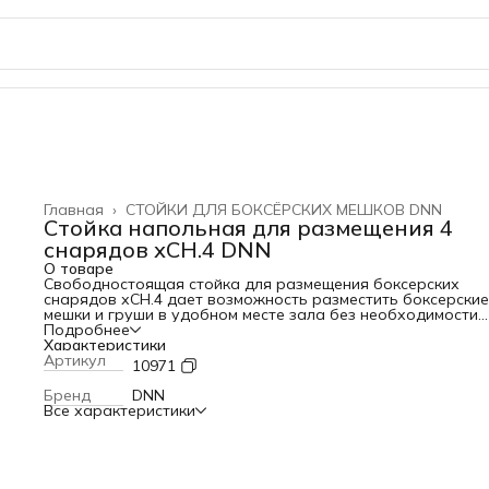
Главная
›
СТОЙКИ ДЛЯ БОКСЁРСКИХ МЕШКОВ DNN
Стойка напольная для размещения 4
снарядов хСН.4 DNN
О товаре
Свободностоящая стойка для размещения боксерских
снарядов хСН.4 дает возможность разместить боксерские
мешки и груши в удобном месте зала без необходимости
крепления к стенам или потолку. Стойка предназначена д
Подробнее
размещения: Двух мешков высотой до 150 см и весом до 1
Характеристики
(в комплект не входят), Одной пневмогруши на платформе
Артикул
10971
(платформа с вертлюгом в комплект входит, а пневмогруш
не входит), Одной груши на растяжке (в комплект не входи
Бренд
DNN
Разница в весе мешков, диаметрально противоположных 
Все характеристики
другу, не должна превышать 30 кг. Размер (В х Ш) 280 х 2
Вес конструкции - 160 кг. Габариты в рабочем состоянии
(ДхШхВ), см: 280 х 220 см Вес нетто/брутто, кг: 160