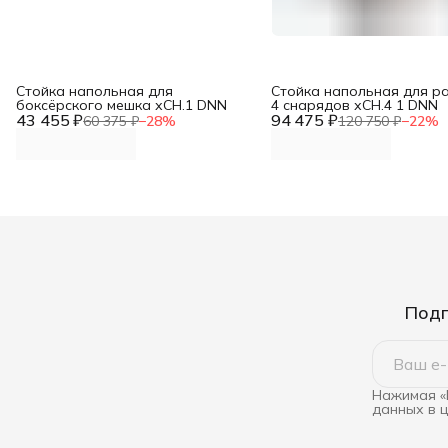
Стойка напольная для
Стойка напольная для р
боксёрского мешка хСН.1 DNN
4 снарядов хСН.4 1 DNN
43 455 ₽
94 475 ₽
60 375 ₽
−
28
%
120 750 ₽
−
22
%
Подп
Нажимая «
данных в 