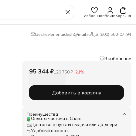
Избранное
Войти
Корзина
deshevlenenaidesh@mail.ru
8 (800) 500-07-94
В избранное
95 344 ₽
120 750 ₽
−
21
%
ля
Добавить в корзину
00 кг
а –
т).
друг
Преимущества
20 см
Оплата частями в Сплит
Доставка в пункты выдачи или до двери
Удобный возврат