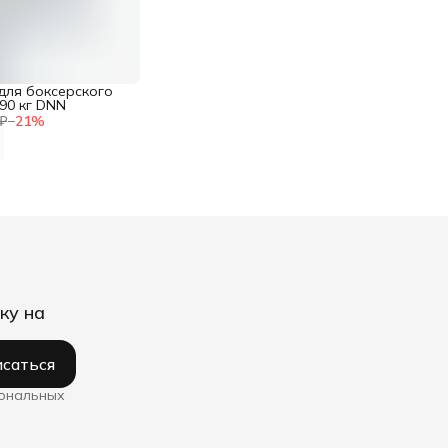
для боксерского
90 кг DNN
₽
−
21
%
ку на
саться
сональных