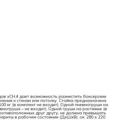
ов хСН.4 дает возможность разместить боксерские
ления к стенам или потолку. Стойка предназначена
00 кг (в комплект не входят), Одной пневмогруши на
вмогруша – не входит), Одной груши на растяжке (в
 противоположных друг другу, не должна превышать
Габариты в рабочем состоянии (ДхШхВ), см: 280 х 220