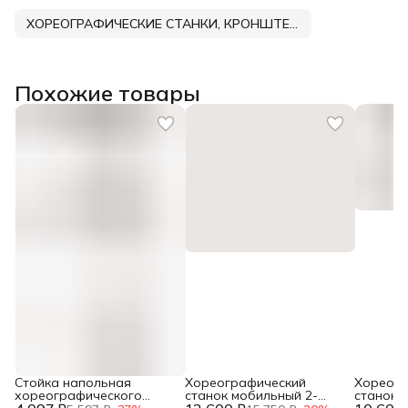
ХОРЕОГРАФИЧЕСКИЕ СТАНКИ, КРОНШТЕЙНЫ, ПОРУЧНИ DNN
Похожие товары
Стойка напольная
Хореографический
Хореогр
хореографического
станок мобильный 2-
станок 
станкадвурядного
рядный с переставным
стена-п