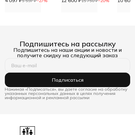
4 097 ₽
12 600 ₽
10 602 
5 597 ₽
−
27
%
15 750 ₽
−
20
%
Батман DNN
держателем поручня
(поруче
DNN
Подпишитесь на рассылку
Подпишитесь на наши акции и новости и
получите скидку на следующий заказ
Подписаться
Нажимая «Подписаться», вы даете согласие на обработку
указанных персональных данных в целях получения
информационной и рекламной рассылки