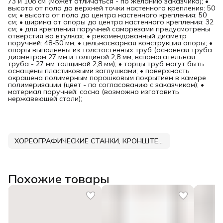
73 и 108 см (может отличаться - по желанию заказчика); •
высота от пола до верхней точки настенного крепления: 50
см; • высота от пола до центра настенного крепления: 50
см; • ширина от опоры до центра настенного крепления: 32
см; • для крепления поручней саморезами предусмотрены
отверстия во втулках; • рекомендованный диаметр
поручней: 48-50 мм; • цельносварная конструкция опоры; •
опоры выполнены из толстостенных труб (основная труба
диаметром 27 мм и толщиной 2,8 мм, вспомогательная
труба - 27 мм толщиной 2,8 мм); • торцы труб могут быть
оснащены пластиковыми заглушками; • поверхность
окрашена полимерным порошковым покрытием в камере
полимеризации (цвет - по согласованию с заказчиком); •
материал поручней: сосна (возможно изготовить
нержавеющей стали);
ХОРЕОГРАФИЧЕСКИЕ СТАНКИ, КРОНШТЕЙНЫ, ПОРУЧНИ DNN
Похожие товары