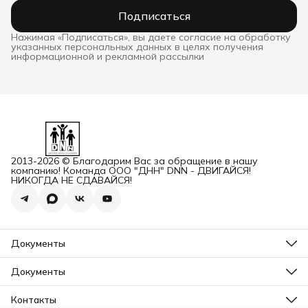
Подписаться
Нажимая «Подписаться», вы даете согласие на обработку
указанных персональных данных в целях получения
информационной и рекламной рассылки
2013-2026 © Благодарим Вас за обращение в нашу
компанию! Команда ООО "ДНН" DNN - ДВИГАЙСЯ!
НИКОГДА НЕ СДАВАЙСЯ!
Документы
ОГРН
Карточка ООО ДННСПОРТ
Документы
Сертификат соответствия
Прайс ДНН 12-2025
ИНН+КПП
Свидетельство на товарный знак
Контакты
Карточка ООО ДНН