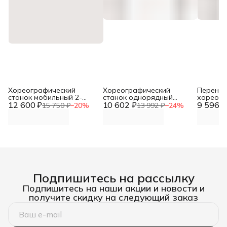
Хореографический
Хореографический
Перенос
станок мобильный 2-
станок однорядный
хореогр
12 600 ₽
рядный с переставным
10 602 ₽
стена-пол Батман
9 596 ₽
станок 
15 750 ₽
−
20
%
13 992 ₽
−
24
%
держателем поручня
(поручень дуб 2 м) DNN
Аллегро
DNN
2 м) DNN
Подпишитесь на рассылку
Подпишитесь на наши акции и новости и
получите скидку на следующий заказ