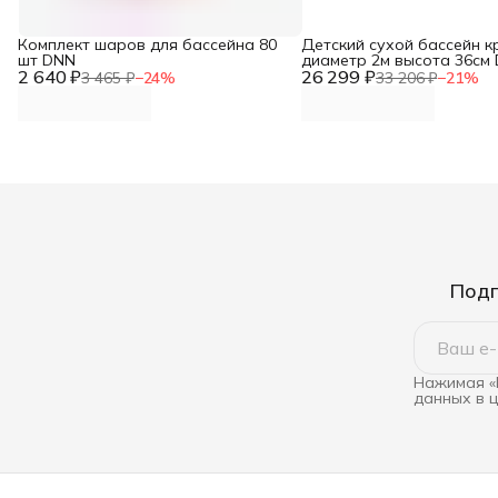
Комплект шаров для бассейна 80
Детский сухой бассейн к
шт DNN
диаметр 2м высота 36см
2 640 ₽
26 299 ₽
3 465 ₽
−
24
%
33 206 ₽
−
21
%
Подп
Нажимая «
данных в 