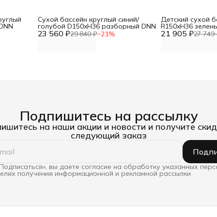
руглый
Сухой бассейн круглый синий/
Детский сухой б
 DNN
голубой D150xH36 разборный DNN
R150xH36 зелен
23 560 ₽
21 905 ₽
DNN
29 840 ₽
−
21
%
27 749 
Подпишитесь на рассылку
ишитесь на наши акции и новости и получите скид
следующий заказ
Подпи
Подписаться», вы даете согласие на обработку указанных пер
целях получения информационной и рекламной рассылки