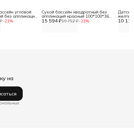
ассейн угловой
Сухой бассейн квадратный без
Детский
ый без аппликаций
аппликаций красный 100*100*36
желтый
15 594 ₽
DNN
10 113
см DNN
₽
−
21
%
19 752 ₽
−
21
%
ку на
саться
сональных