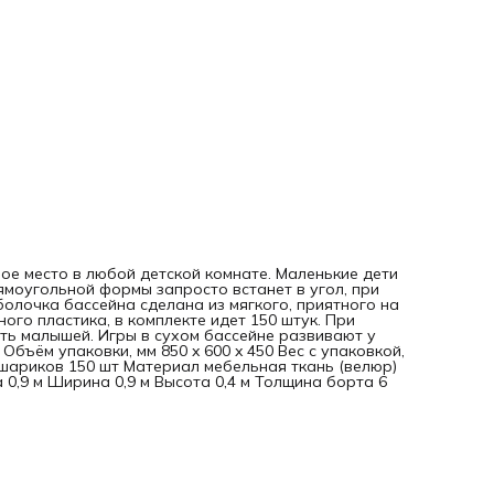
7 см Плотность 18 Длина 0,9 м Ширина 0,9 м Высота 0,4 м
Толщина борта 6 см
вое место в любой детской комнате. Маленькие дети
ямоугольной формы запросто встанет в угол, при
болочка бассейна сделана из мягкого, приятного на
го пластика, в комплекте идет 150 штук. При
ь малышей. Игры в сухом бассейне развивают у
Объём упаковки, мм 850 x 600 x 450 Вес с упаковкой,
т шариков 150 шт Материал мебельная ткань (велюр)
0,9 м Ширина 0,9 м Высота 0,4 м Толщина борта 6