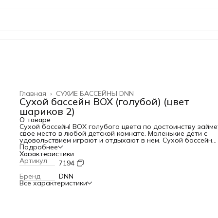
Главная
›
СУХИЕ БАССЕЙНЫ DNN
Сухой бассейн BOX (голубой) (цвет
шариков 2)
О товаре
Сухой бассейнl BOX голубого цвета по достоинству займе
свое место в любой детской комнате. Маленькие дети с
удовольствием играют и отдыхают в нем. Сухой бассейн
прямоугольной формы запросто встанет в угол, при этом 
Подробнее
легкий и его можно перенести в любое помещение. Оболо
Характеристики
бассейна сделана из мягкого, приятного на ощупь велюра
Артикул
7194
Разноцветные шарики выполнены из экологичного пластик
комплекте идет 150 штук. При желании можно докупить
Бренд
DNN
дополнительный набор и порадовать малышей. Игры в су
Все характеристики
бассейне развивают у детей тактильные ощущения и
моторику рук. Характеристики: Объём упаковки, мм 850 x 6
450 Вес с упаковкой, кг 6 (+- 0.3) Дно и чехол съемные
Толщина дна 2 см Комплект шариков 150 шт Материал
мебельная ткань (велюр) Набивка Поролон Диаметр шар