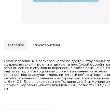
О товаре
Характеристики
Сухой бассейнl BOX голубого цвета по достоинству займет с
с удовольствием играют и отдыхают в нем. Сухой бассейн пр
этом он легкий и его можно перенести в любое помещение. О
ощупь велюра. Разноцветные шарики выполнены из экологично
желании можно докупить дополнительный набор и порадоват
детей тактильные ощущения и моторику рук. Характеристики: 
кг 6 (+- 0.3) Дно и чехол съемные Толщина дна 2 см Комплек
Набивка Поролон Диаметр шариков 7 см Плотность 18 Длина 
см