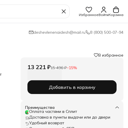
Избранное
Войти
Корзина
deshevlenenaidesh@mail.ru
8 (800) 500-07-94
В избранное
13 221 ₽
15 496 ₽
−
15
%
т
он
Добавить в корзину
чка
.
а, в
хом
Преимущества
Оплата частями в Сплит
00 x
Доставка в пункты выдачи или до двери
Удобный возврат
иков