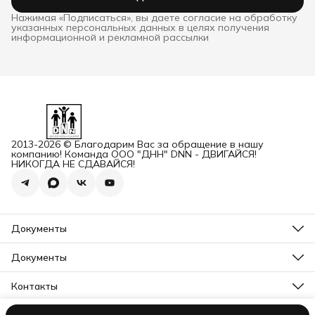
Нажимая «Подписаться», вы даете согласие на обработку
указанных персональных данных в целях получения
информационной и рекламной рассылки
2013-2026 © Благодарим Вас за обращение в нашу
компанию! Команда ООО "ДНН" DNN - ДВИГАЙСЯ!
НИКОГДА НЕ СДАВАЙСЯ!
Документы
ОГРН
Карточка ООО ДННСПОРТ
Документы
Сертификат соответствия
Прайс ДНН 12-2025
ИНН+КПП
Свидетельство на товарный знак
Контакты
Карточка ООО ДНН
Прайс для Дилеров 12-2025
Карточка ИП САМЕНКОВ
Адрес
Отказное письмо DNN
г. Заволжье, пр-кт Дзержинского, Д. 1А, помещ. П2