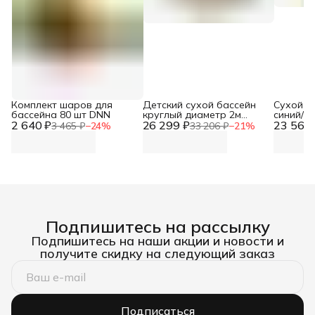
Комплект шаров для
Детский сухой бассейн
Сухой б
бассейна 80 шт DNN
круглый диаметр 2м
синий/г
2 640 ₽
26 299 ₽
высота 36см DNN
23 560 
разбор
3 465 ₽
−
24
%
33 206 ₽
−
21
%
Подпишитесь на рассылку
Подпишитесь на наши акции и новости и
получите скидку на следующий заказ
Подписаться