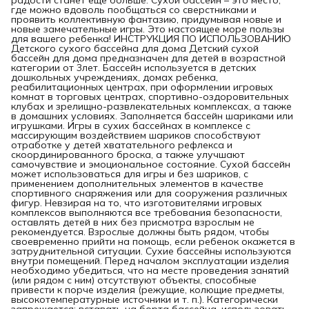
где можно вдоволь пообщаться со сверстниками и
проявить коллективную фантазию, придумывая новые и
новые замечательные игры. Это настоящее море пользы
для вашего ребенка! ИНСТРУКЦИЯ ПО ИСПОЛЬЗОВАНИЮ
Детского сухого бассейна для дома Детский сухой
бассейн для дома предназначен для детей в возрастной
категории от 3лет. Бассейн используется в детских
дошкольных учреждениях, домах ребенка,
реабилитационных центрах, при оформлении игровых
комнат в торговых центрах, спортивно-оздоровительных
клубах и зрелищно-развлекательных комплексах, а также
в домашних условиях. Заполняется бассейн шариками или
игрушками. Игры в сухих бассейнах в комплексе с
массирующим воздействием шариков способствуют
отработке у детей хватательного рефлекса и
скоординированного броска, а также улучшают
самочувствие и эмоциональное состояние. Сухой бассейн
может использоваться для игры и без шариков, с
применением дополнительных элементов в качестве
спортивного снаряжения или для сооружения различных
фигур. Невзирая на то, что изготовителями игровых
комплексов выполняются все требования безопасности,
оставлять детей в них без присмотра взрослым не
рекомендуется. Взрослые должны быть рядом, чтобы
своевременно прийти на помощь, если ребенок окажется в
затруднительной ситуации. Сухие бассейны используются
внутри помещений. Перед началом эксплуатации изделия
необходимо убе­диться, что на месте проведения занятий
(или рядом с ним) отсутствуют объекты, способные
привести к порче изделия (режущие, колющие предметы,
высокотемпературные ис­точники и т. п.). Категорически
запрещается: вставать на борта бассейна, использовать