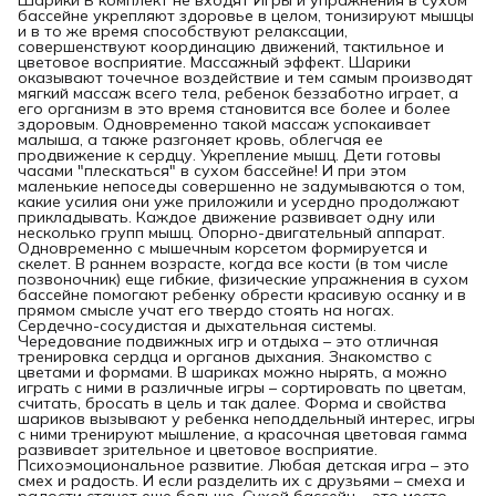
бассейне укрепляют здоровье в целом, тонизируют мышцы
и в то же время способствуют релаксации,
совершенствуют координацию движений, тактильное и
цветовое восприятие. Массажный эффект. Шарики
оказывают точечное воздействие и тем самым производят
мягкий массаж всего тела, ребенок беззаботно играет, а
его организм в это время становится все более и более
здоровым. Одновременно такой массаж успокаивает
малыша, а также разгоняет кровь, облегчая ее
продвижение к сердцу. Укрепление мышц. Дети готовы
часами "плескаться" в сухом бассейне! И при этом
маленькие непоседы совершенно не задумываются о том,
какие усилия они уже приложили и усердно продолжают
прикладывать. Каждое движение развивает одну или
несколько групп мышц. Опорно-двигательный аппарат.
Одновременно с мышечным корсетом формируется и
скелет. В раннем возрасте, когда все кости (в том числе
позвоночник) еще гибкие, физические упражнения в сухом
бассейне помогают ребенку обрести красивую осанку и в
прямом смысле учат его твердо стоять на ногах.
Сердечно-сосудистая и дыхательная системы.
Чередование подвижных игр и отдыха – это отличная
тренировка сердца и органов дыхания. Знакомство с
цветами и формами. В шариках можно нырять, а можно
играть с ними в различные игры – сортировать по цветам,
считать, бросать в цель и так далее. Форма и свойства
шариков вызывают у ребенка неподдельный интерес, игры
с ними тренируют мышление, а красочная цветовая гамма
развивает зрительное и цветовое восприятие.
Психоэмоциональное развитие. Любая детская игра – это
смех и радость. И если разделить их с друзьями – смеха и
радости станет еще больше. Сухой бассейн – это место,