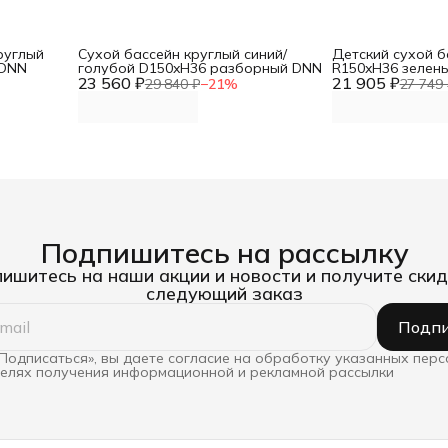
руглый
Сухой бассейн круглый синий/
Детский сухой б
 DNN
голубой D150xH36 разборный DNN
R150xH36 зелен
23 560 ₽
21 905 ₽
DNN
29 840 ₽
−
21
%
27 749 
Подпишитесь на рассылку
ишитесь на наши акции и новости и получите скид
следующий заказ
Подпи
Подписаться», вы даете согласие на обработку указанных пер
целях получения информационной и рекламной рассылки