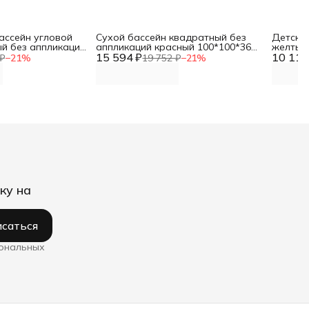
ассейн угловой
Сухой бассейн квадратный без
Детский
ый без аппликаций
аппликаций красный 100*100*36
желтый
15 594 ₽
DNN
10 113
см DNN
₽
−
21
%
19 752 ₽
−
21
%
ку на
саться
сональных