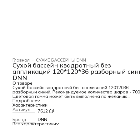
Главная
›
СУХИЕ БАССЕЙНЫ DNN
Сухой бассейн квадратный без
аппликаций 120*120*36 разборный син
DNN
О товаре
Сухой бассейн квадратный без аппликаций 120
120
36
разборный синий. Рекомендуемое количество шаров - 700
Цветовая гамма может быть выполнена по желанию
заказчика. Характеристики: Материал ВИК (винилискожа),
Подробнее
поролон Упаковка п/этилен 80 мкр Страна производитель
Характеристики
Россия Шарики В комплект не входят Игры и упражнения 
Артикул
7612
сухом бассейне укрепляют здоровье в целом, тонизируют
мышцы и в то же время способствуют релаксации,
Бренд
DNN
совершенствуют координацию движений, тактильное и
Все характеристики
цветовое восприятие. Массажный эффект. Шарики оказы
точечное воздействие и тем самым производят мягкий ма
всего тела, ребенок беззаботно играет, а его организм в 