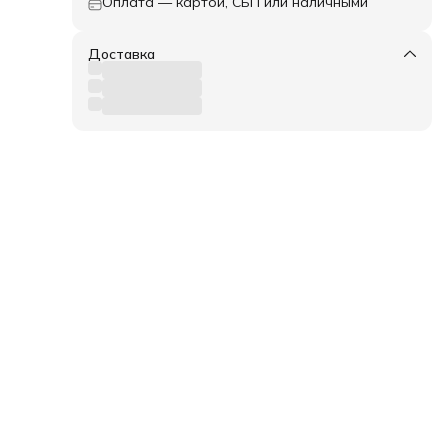
менно
Оплата — картой, СБП или наличными
овь,
ти
Доставка
т. В
к)
ных
в
ожно
ее.
 а
вое
ая
 –
овые
шего
ма
,
нии