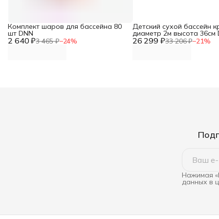
Комплект шаров для бассейна 80
Детский сухой бассейн к
шт DNN
диаметр 2м высота 36см
2 640 ₽
26 299 ₽
3 465 ₽
−
24
%
33 206 ₽
−
21
%
Подп
Нажимая «
данных в 