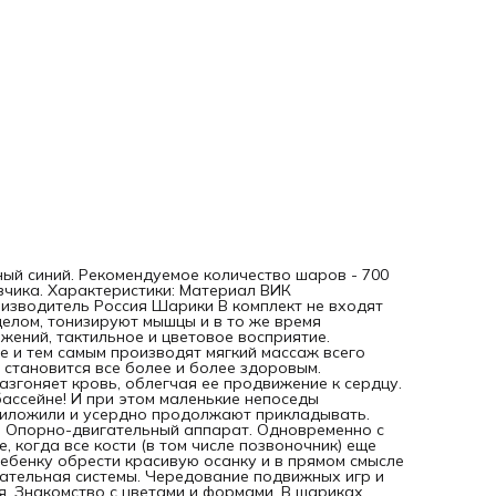
время становится все более и более здоровым. Одновре
такой массаж успокаивает малыша, а также разгоняет кр
облегчая ее продвижение к сердцу. Укрепление мышц. Де
готовы часами "плескаться" в сухом бассейне! И при этом
маленькие непоседы совершенно не задумываются о том,
какие усилия они уже приложили и усердно продолжают
прикладывать. Каждое движение развивает одну или
несколько групп мышц. Опорно-двигательный аппарат.
Одновременно с мышечным корсетом формируется и скеле
раннем возрасте, когда все кости (в том числе позвоночни
еще гибкие, физические упражнения в сухом бассейне
помогают ребенку обрести красивую осанку и в прямом
смысле учат его твердо стоять на ногах. Сердечно-
сосудистая и дыхательная системы. Чередование подвиж
игр и отдыха – это отличная тренировка сердца и органо
дыхания. Знакомство с цветами и формами. В шариках м
нырять, а можно играть с ними в различные игры –
сортировать по цветам, считать, бросать в цель и так дал
ый синий. Рекомендуемое количество шаров - 700
Форма и свойства шариков вызывают у ребенка
зчика. Характеристики: Материал ВИК
неподдельный интерес, игры с ними тренируют мышление,
оизводитель Россия Шарики В комплект не входят
красочная цветовая гамма развивает зрительное и цвето
целом, тонизируют мышцы и в то же время
восприятие. Психоэмоциональное развитие. Любая детск
ений, тактильное и цветовое восприятие.
игра – это смех и радость. И если разделить их с друзьями
 и тем самым производят мягкий массаж всего
смеха и радости станет еще больше. Сухой бассейн – это
я становится все более и более здоровым.
место, где можно вдоволь пообщаться со сверстниками и
згоняет кровь, облегчая ее продвижение к сердцу.
проявить коллективную фантазию, придумывая новые и н
бассейне! И при этом маленькие непоседы
замечательные игры. Это настоящее море пользы для ва
приложили и усердно продолжают прикладывать.
ребенка! ИНСТРУКЦИЯ ПО ИСПОЛЬЗОВАНИЮ Детского
. Опорно-двигательный аппарат. Одновременно с
сухого бассейна для дома Детский сухой бассейн для до
 когда все кости (в том числе позвоночник) еще
предназначен для детей в возрастной категории от 3лет.
ребенку обрести красивую осанку и в прямом смысле
Бассейн используется в детских дошкольных учреждениях
хательная системы. Чередование подвижных игр и
домах ребенка, реабилитационных центрах, при оформле
я. Знакомство с цветами и формами. В шариках