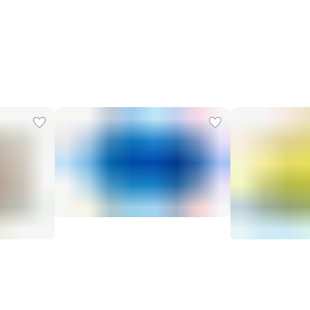
ультрафиолетовое облучение и обработка бортиков пос
каждого использования.