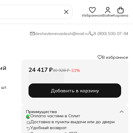
Избранное
Войти
Корзина
deshevlenenaidesh@mail.ru
8 (800) 500-07-94
В избранное
ий
24 417 ₽
30 928 ₽
−
21
%
 шт.
Добавить в корзину
в
Преимущества
Оплата частями в Сплит
вают
Доставка в пункты выдачи или до двери
ссаж
Удобный возврат
это