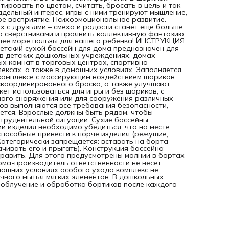
игровых комнат в торговых центрах, спортивно-
тировать по цветам, считать, бросать в цель и так
оздоровительных клубах и зрелищно-развлекательных
дельный интерес, игры с ними тренируют мышление,
комплексах, а также в домашних условиях. Заполняется
ое восприятие. Психоэмоциональное развитие.
бассейн шариками или игрушками. Игры в сухих бассейнах
их с друзьями – смеха и радости станет еще больше.
комплексе с массирующим воздействием шариков
о сверстниками и проявить коллективную фантазию,
способствуют отработке у детей хватательного рефлекса
щее море пользы для вашего ребенка! ИНСТРУКЦИЯ
скоординированного броска, а также улучшают самочувс
ский сухой бассейн для дома предназначен для
и эмоциональное состояние. Сухой бассейн может
я в детских дошкольных учреждениях, домах
использоваться для игры и без шариков, с применением
х комнат в торговых центрах, спортивно-
дополнительных элементов в качестве спортивного
ексах, а также в домашних условиях. Заполняется
снаряжения или для сооружения различных фигур. Невзи
 комплексе с массирующим воздействием шариков
на то, что изготовителями игровых комплексов выполняю
 скоординированного броска, а также улучшают
все требования безопасности, оставлять детей в них без
ет использоваться для игры и без шариков, с
присмотра взрослым не рекомендуется. Взрослые должны
ного снаряжения или для сооружения различных
быть рядом, чтобы своевременно прийти на помощь, если
сов выполняются все требования безопасности,
ребенок окажется в затруднительной ситуации. Сухие
уется. Взрослые должны быть рядом, чтобы
бассейны используются внутри помещений. Перед начало
атруднительной ситуации. Сухие бассейны
эксплуатации изделия необходимо убе­диться, что на мес
 изделия необходимо убе­диться, что на месте
проведения занятий (или рядом с ним) отсутствуют объек
 способные привести к порче изделия (режущие,
способные привести к порче изделия (режущие, колющие
 Категорически запрещается: вставать на борта
предметы, высокотемпературные ис­точники и т. п.).
чивать его и прыгать). Конструкция бассейна
Категорически запрещается: вставать на борта бассейна,
править. Для этого предусмотрены молнии в бортах
использовать бассейн в качестве батута (переворачиват
рма-производитель ответственности не несет.
и прыгать). Конструкция бассейна позволяет разбирать е
машних условиях особого ухода комплекс не
случае, если поролон следует поправить. Для этого
чного мытья мягких элементов. В дошкольных
предусмотрены молнии в бортах и дне. При неправильно
облучение и обработка бортиков после каждого
использовании сухого бассейна фирма-производитель
ответственности не несет. Продукция сертифицирована. 
за сухим бассейном В домашних условиях особого ухода
комплекс не требует – достаточно регулярной влажной
уборки и ежемесячного мытья мягких элементов. В
дошкольных учреждениях рекомендуется ежедневное