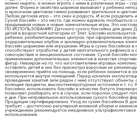
можно нырять, а можно играть с ними в различные игры – сор
далее. Форма и свойства шариков вызывают у ребенка непод
а красочная цветовая гамма развивает зрительное и цветов
Любая детская игра – это смех и радость. И если разделить 
Сухой бассейн – это место, где можно вдоволь пообщаться с
придумывая новые и новые замечательные игры. Это настоя
ПО ИСПОЛЬЗОВАНИЮ Детского сухого бассейна для дома Дет
детей в возрастной категории от 3лет. Бассейн используетс
ребенка, реабилитационных центрах, при оформлении игровы
оздоровительных клубах и зрелищно-развлекательных компл
бассейн шариками или игрушками. Игры в сухих бассейнах в
способствуют отработке у детей хватательного рефлекса и
самочувствие и эмоциональное состояние. Сухой бассейн мож
применением дополнительных элементов в качестве спортив
фигур. Невзирая на то, что изготовителями игровых комплек
оставлять детей в них без присмотра взрослым не рекоменд
своевременно прийти на помощь, если ребенок окажется в з
используются внутри помещений. Перед началом эксплуатации
проведения занятий (или рядом с ним) отсутствуют объекты,
колющие предметы, высокотемпературные ис­точники и т. п.).
бассейна, использовать бассейн в качестве батута (перевора
позволяет разбирать его в случае, если поролон следует по
и дне. При неправильном использовании сухого бассейна фи
Продукция сертифицирована. Уход за сухим бассейном В до
требует – достаточно регулярной влажной уборки и ежемеся
учреждениях рекомендуется ежедневное ультрафиолетовое 
использования.