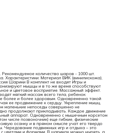
продвижение к сердцу. Укрепление мышц. Дети готовы ча
"плескаться" в сухом бассейне! И при этом маленькие
непоседы совершенно не задумываются о том, какие усил
они уже приложили и усердно продолжают прикладывать
Каждое движение развивает одну или несколько групп м
Опорно-двигательный аппарат. Одновременно с мышечн
корсетом формируется и скелет. В раннем возрасте, когда
кости (в том числе позвоночник) еще гибкие, физические
упражнения в сухом бассейне помогают ребенку обрести
красивую осанку и в прямом смысле учат его твердо стоя
ногах. Сердечно-сосудистая и дыхательная системы.
Чередование подвижных игр и отдыха – это отличная
тренировка сердца и органов дыхания. Знакомство с цве
и формами. В шариках можно нырять, а можно играть с ни
различные игры – сортировать по цветам, считать, бросат
цель и так далее. Форма и свойства шариков вызывают у
ребенка неподдельный интерес, игры с ними тренируют
мышление, а красочная цветовая гамма развивает зрите
. Рекомендуемое количество шаров - 1000 шт.
и цветовое восприятие. Психоэмоциональное развитие.
. Характеристики: Материал ВИК (винилискожа),
Любая детская игра – это смех и радость. И если раздели
ссия Шарики В комплект не входят Игры и
их с друзьями – смеха и радости станет еще больше. Сухо
тонизируют мышцы и в то же время способствуют
бассейн – это место, где можно вдоволь пообщаться со
ьное и цветовое восприятие. Массажный эффект.
сверстниками и проявить коллективную фантазию,
одят мягкий массаж всего тела, ребенок
придумывая новые и новые замечательные игры. Это
все более и более здоровым. Одновременно такой
настоящее море пользы для вашего ребенка! ИНСТРУКЦИ
чая ее продвижение к сердцу. Укрепление мышц.
ПО ИСПОЛЬЗОВАНИЮ Детского сухого бассейна для дом
том маленькие непоседы совершенно не
Детский сухой бассейн для дома предназначен для детей
ердно продолжают прикладывать. Каждое движение
возрастной категории от 3лет. Бассейн используется в
льный аппарат. Одновременно с мышечным корсетом
детских дошкольных учреждениях, домах ребенка,
 том числе позвоночник) еще гибкие, физические
реабилитационных центрах, при оформлении игровых ко
сивую осанку и в прямом смысле учат его твердо
в торговых центрах, спортивно-оздоровительных клубах 
ы. Чередование подвижных игр и отдыха – это
зрелищно-развлекательных комплексах, а также в домаш
 с цветами и формами. В шариках можно нырять, а