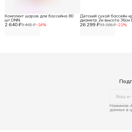
Комплект шаров для бассейна 80
Детский сухой бассейн к
шт DNN
диаметр 2м высота 36см
2 640 ₽
26 299 ₽
3 465 ₽
−
24
%
33 206 ₽
−
21
%
Подп
Нажимая «
данных в 