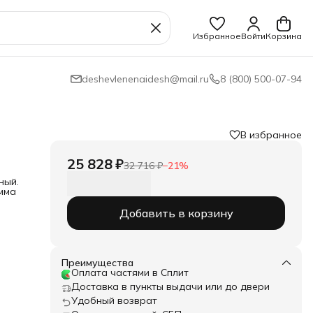
Избранное
Войти
Корзина
deshevlenenaidesh@mail.ru
8 (800) 500-07-94
В избранное
25 828 ₽
32 716 ₽
−
21
%
ный.
мма
Добавить в корзину
 и в
е.
Преимущества
твие
Оплата частями в Сплит
ок
Доставка в пункты выдачи или до двери
я все
Удобный возврат
ее