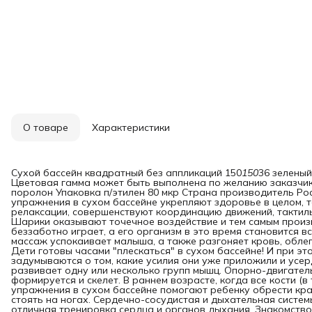
О товаре
Характеристики
Сухой бассейн квадратный без аппликаций 150
150
36 зеленый
Цветовая гамма может быть выполнена по желанию заказчика
поролон Упаковка п/этилен 80 мкр Страна производитель Ро
упражнения в сухом бассейне укрепляют здоровье в целом, 
релаксации, совершенствуют координацию движений, тактил
Шарики оказывают точечное воздействие и тем самым произв
беззаботно играет, а его организм в это время становится 
массаж успокаивает малыша, а также разгоняет кровь, облег
Дети готовы часами "плескаться" в сухом бассейне! И при э
задумываются о том, какие усилия они уже приложили и ус
развивает одну или несколько групп мышц. Опорно-двигате
формируется и скелет. В раннем возрасте, когда все кости (в
упражнения в сухом бассейне помогают ребенку обрести кра
стоять на ногах. Сердечно-сосудистая и дыхательная систем
отличная тренировка сердца и органов дыхания. Знакомство