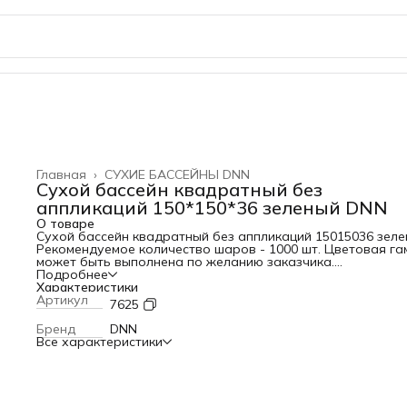
Главная
›
СУХИЕ БАССЕЙНЫ DNN
Сухой бассейн квадратный без
аппликаций 150*150*36 зеленый DNN
О товаре
Сухой бассейн квадратный без аппликаций 150
150
36 зеле
Рекомендуемое количество шаров - 1000 шт. Цветовая га
может быть выполнена по желанию заказчика.
Характеристики: Материал ВИК (винилискожа), поролон
Подробнее
Упаковка п/этилен 80 мкр Страна производитель Россия
Характеристики
Шарики В комплект не входят Игры и упражнения в сухом
Артикул
7625
бассейне укрепляют здоровье в целом, тонизируют мышцы
то же время способствуют релаксации, совершенствуют
Бренд
DNN
координацию движений, тактильное и цветовое восприяти
Все характеристики
Массажный эффект. Шарики оказывают точечное воздейс
и тем самым производят мягкий массаж всего тела, ребен
беззаботно играет, а его организм в это время становитс
более и более здоровым. Одновременно такой массаж
успокаивает малыша, а также разгоняет кровь, облегчая 