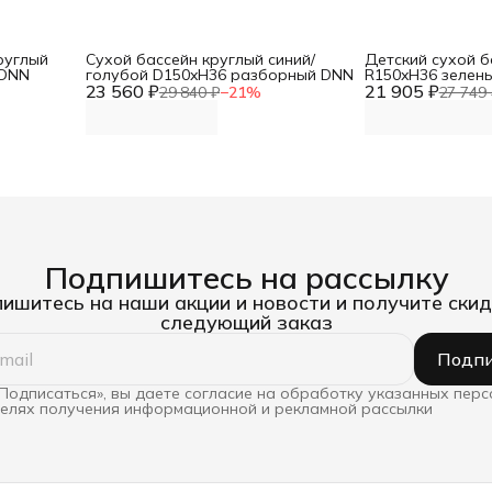
руглый
Сухой бассейн круглый синий/
Детский сухой б
 DNN
голубой D150xH36 разборный DNN
R150xH36 зелен
23 560 ₽
21 905 ₽
DNN
29 840 ₽
−
21
%
27 749 
Подпишитесь на рассылку
ишитесь на наши акции и новости и получите скид
следующий заказ
Подпи
Подписаться», вы даете согласие на обработку указанных пер
целях получения информационной и рекламной рассылки