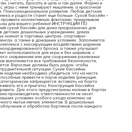
условиях. Заполняется бассейн шариками или игрушками.
ам, считать, бросать в цель и так далее. Форма и
Игры в сухих бассейнах в комплексе с массирующим
, игры с ними тренируют мышление, а красочная
воздействием шариков способствуют отработке у детей
е. Психоэмоциональное развитие. Любая детская
хватательного рефлекса и скоординированного броска, 
 смеха и радости станет еще больше. Сухой бассейн –
также улучшают самочувствие и эмоциональное состояни
и проявить коллективную фантазию, придумывая
Сухой бассейн может использоваться для игры и без шар
льзы для вашего ребенка! ИНСТРУКЦИЯ ПО
с применением дополнительных элементов в качестве
й сухой бассейн для дома предназначен для
спортивного снаряжения или для сооружения различных
я в детских дошкольных учреждениях, домах
фигур. Невзирая на то, что изготовителями игровых
х комнат в торговых центрах, спортивно-
комплексов выполняются все требования безопасности,
ексах, а также в домашних условиях. Заполняется
оставлять детей в них без присмотра взрослым не
 комплексе с массирующим воздействием шариков
рекомендуется. Взрослые должны быть рядом, чтобы
 скоординированного броска, а также улучшают
своевременно прийти на помощь, если ребенок окажется 
ет использоваться для игры и без шариков, с
затруднительной ситуации. Сухие бассейны используются
ного снаряжения или для сооружения различных
внутри помещений. Перед началом эксплуатации изделия
сов выполняются все требования безопасности,
необходимо убе­диться, что на месте проведения занятий 
уется. Взрослые должны быть рядом, чтобы
рядом с ним) отсутствуют объекты, способные привести к
атруднительной ситуации. Сухие бассейны
порче изделия (режущие, колющие предметы,
 изделия необходимо убе­диться, что на месте
высокотемпературные ис­точники и т. п.). Категорически
 способные привести к порче изделия (режущие,
запрещается: вставать на борта бассейна, использовать
 Категорически запрещается: вставать на борта
бассейн в качестве батута (переворачивать его и прыгать
чивать его и прыгать). Конструкция бассейна
Конструкция бассейна позволяет разбирать его в случае,
править. Для этого предусмотрены молнии в бортах
если поролон следует поправить. Для этого предусмотре
рма-производитель ответственности не несет.
молнии в бортах и дне. При неправильном использовании
машних условиях особого ухода комплекс не
сухого бассейна фирма-производитель ответственности 
чного мытья мягких элементов. В дошкольных
несет. Продукция сертифицирована. Уход за сухим бассе
облучение и обработка бортиков после каждого
В домашних условиях особого ухода комплекс не требует
достаточно регулярной влажной уборки и ежемесячного
мытья мягких элементов. В дошкольных учреждениях
рекомендуется ежедневное ультрафиолетовое облучение
обработка бортиков после каждого использования.