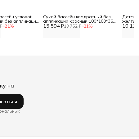
ассейн угловой
Сухой бассейн квадратный без
Детский
ый без аппликаций
аппликаций красный 100*100*36
желтый
15 594 ₽
DNN
10 113
см DNN
₽
−
21
%
19 752 ₽
−
21
%
ку на
саться
сональных