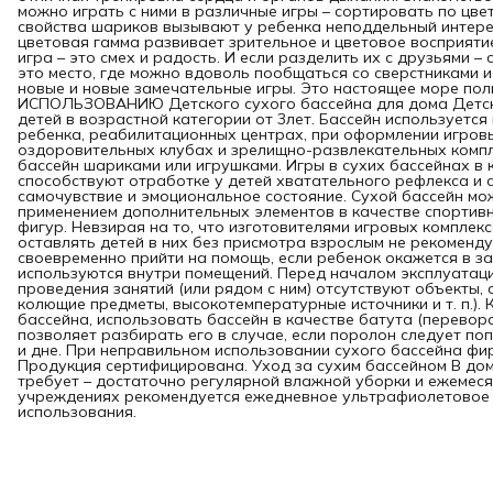
можно играть с ними в различные игры – сортировать по цвет
свойства шариков вызывают у ребенка неподдельный интерес
цветовая гамма развивает зрительное и цветовое восприяти
игра – это смех и радость. И если разделить их с друзьями –
это место, где можно вдоволь пообщаться со сверстниками 
новые и новые замечательные игры. Это настоящее море по
ИСПОЛЬЗОВАНИЮ Детского сухого бассейна для дома Детски
детей в возрастной категории от 3лет. Бассейн используетс
ребенка, реабилитационных центрах, при оформлении игровы
оздоровительных клубах и зрелищно-развлекательных компл
бассейн шариками или игрушками. Игры в сухих бассейнах в
способствуют отработке у детей хватательного рефлекса и
самочувствие и эмоциональное состояние. Сухой бассейн мож
применением дополнительных элементов в качестве спортив
фигур. Невзирая на то, что изготовителями игровых комплек
оставлять детей в них без присмотра взрослым не рекоменд
своевременно прийти на помощь, если ребенок окажется в з
используются внутри помещений. Перед началом эксплуатации
проведения занятий (или рядом с ним) отсутствуют объекты,
колющие предметы, высокотемпературные ис­точники и т. п.).
бассейна, использовать бассейн в качестве батута (перевора
позволяет разбирать его в случае, если поролон следует по
и дне. При неправильном использовании сухого бассейна фи
Продукция сертифицирована. Уход за сухим бассейном В до
требует – достаточно регулярной влажной уборки и ежемеся
учреждениях рекомендуется ежедневное ультрафиолетовое 
использования.