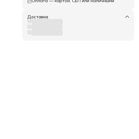
Оплата — картой, СБП или наличными
сами
ия
.
Доставка
ышц.
ым
 все
ть на
тами
ми в
ь в
льное
ть
й
Я
а
 в
мнат
и
них